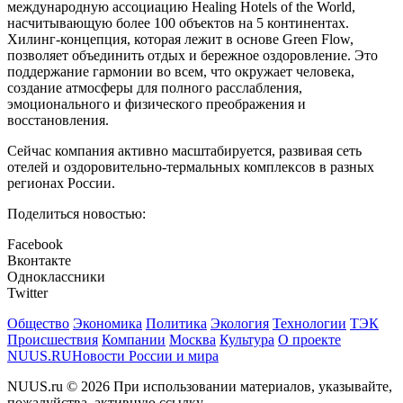
международную ассоциацию Healing Hotels of the World,
насчитывающую более 100 объектов на 5 континентах.
Хилинг-концепция, которая лежит в основе Green Flow,
позволяет объединить отдых и бережное оздоровление. Это
поддержание гармонии во всем, что окружает человека,
создание атмосферы для полного расслабления,
эмоционального и физического преображения и
восстановления.
Сейчас компания активно масштабируется, развивая сеть
отелей и оздоровительно-термальных комплексов в разных
регионах России.
Поделиться новостью:
Facebook
Вконтакте
Одноклассники
Twitter
Общество
Экономика
Политика
Экология
Технологии
ТЭК
Происшествия
Компании
Москва
Культура
О проекте
NUUS.RU
Новости России и мира
NUUS.ru © 2026 При использовании материалов, указывайте,
пожалуйства, активную ссылку.