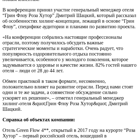
В конференции принял участие генеральный менеджер отеля
“Грин Флоу Роза Хутор” Дмитрий Шацкий, который рассказал
об особенностях хилинг-концепции, лежащей в основе “Грин
Флоу”, специфике аудитории и планами по развитию проекта.
«На конференции собрались настоящие профессионалы
отрасли, поэтому получилось обсудить важные
стратегические моменты и наработки. Очень радует, что
популярность оздоровительного отдыха постоянно
увеличивается, особенного у молодого поколения, которое
задумывается о здоровье и качестве жизни. 82% гостей нашего
отеля – люди от 28 до 44 лет.
Обмен практикой в таком формате, несомненно,
положительно влияет на развитие отрасли. Перед нами стоят
одни и те же задачи, а совместное обсуждение сильно
ускоряет их решение», – отметил генеральный менеджер
хилинг-отеля &quot;Грин Флоу Роза Хутор&quot; Дмитрий
Шацкий.
Справка об объектах компании:
Отель Green Flow 4**, открытый в 2017 году на курорте “Роза
Хутор” – первый российский отель, вошедший в