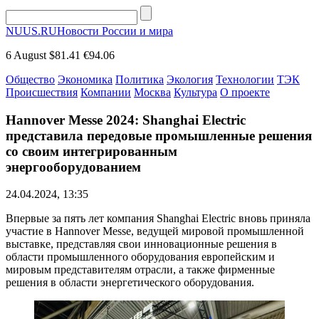
NUUS.RU
Новости России и мира
6 August
$81.41
€94.06
Общество
Экономика
Политика
Экология
Технологии
ТЭК
Происшествия
Компании
Москва
Культура
О проекте
Hannover Messe 2024: Shanghai Electric
представила передовые промышленные решения
со своим интегрированным
энергооборудованием
24.04.2024, 13:35
Впервые за пять лет компания Shanghai Electric вновь приняла
участие в Hannover Messe, ведущей мировой промышленной
выставке, представляя свои инновационные решения в
области промышленного оборудования европейским и
мировым представителям отрасли, а также фирменные
решения в области энергетического оборудования.