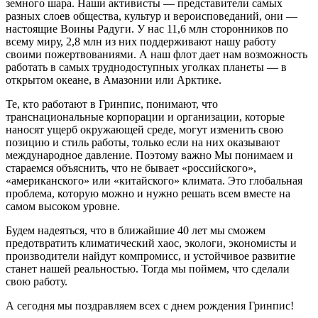
земного шара. Наши активисты — представители самых
разных слоев общества, культур и вероисповеданий, они —
настоящие Воины Радуги. У нас 11,6 млн сторонников по
всему миру, 2,8 млн из них поддерживают нашу работу
своими пожертвованиями. А наш флот дает нам возможность
работать в самых труднодоступных уголках планеты — в
открытом океане, в Амазонии или Арктике.
Те, кто работают в Гринпис, понимают, что
транснациональные корпорации и организации, которые
наносят ущерб окружающей среде, могут изменить свою
позицию и стиль работы, только если на них оказывают
международное давление. Поэтому важно Мы понимаем и
стараемся объяснить, что не бывает «российского»,
«американского» или «китайского» климата. Это глобальная
проблема, которую можно и нужно решать всем вместе на
самом высоком уровне.
Будем надеяться, что в ближайшие 40 лет мы сможем
предотвратить климатический хаос, экологи, экономисты и
производители найдут компромисс, и устойчивое развитие
станет нашей реальностью. Тогда мы поймем, что сделали
свою работу.
А сегодня мы поздравляем всех с днем рождения Гринпис!