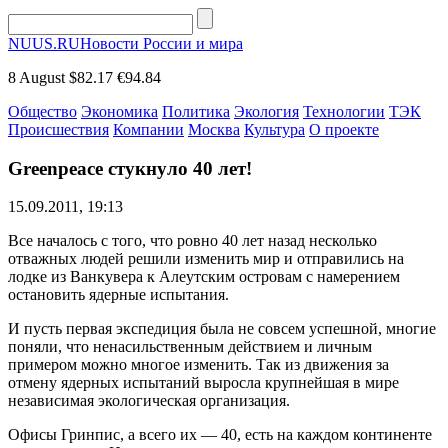
NUUS.RU
Новости России и мира
8 August
$82.17
€94.84
Общество
Экономика
Политика
Экология
Технологии
ТЭК
Происшествия
Компании
Москва
Культура
О проекте
Greenpeace стукнуло 40 лет!
15.09.2011, 19:13
Все началось с того, что ровно 40 лет назад несколько
отважных людей решили изменить мир и отправились на
лодке из Ванкувера к Алеутским островам с намерением
остановить ядерные испытания.
И пусть первая экспедиция была не совсем успешной, многие
поняли, что ненасильственным действием и личным
примером можно многое изменить. Так из движения за
отмену ядерных испытаний выросла крупнейшая в мире
независимая экологическая организация.
Офисы Гринпис, а всего их — 40, есть на каждом континенте