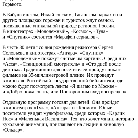
Горького.
В Бабушкинском, Измайловском, Таганском парках и на
других площадках горожан и туристов ждут сеансы,
посвященные уникальной природе регионов России.
В кинотеатрах «Молодежный», «Космос», «Тула»
и «Спутник» состоится «Марафон сериалов».
В честь 80-летия со дня рождения режиссера Сергея
Соловьева в кинотеатрах «Ангара», «Спутник»
и «Молодежный» покажут снятые им картины. Среди них
«Асса», «Станционный смотритель» и «Сто дней после
детства». Традиционно для посетителей пройдут показы
фильмов на 35-миллиметровой пленке. Их проведут
в кинозале Российской государственной библиотеки, где
можно будет посмотреть ленты «Я шагаю по Москве»
и «Добро пожаловать, или Посторонним вход воспрещен».
Отдельную программу готовят для детей. Она пройдет
в кинотеатрах «Тула», «Ангара» и «Космос». Юные
посетители увидят мультфильмы, среди которых «Карлик
Нос» и «Маленькая Василиса». Тех, кто хочет узнать историю
кукольной анимации, приглашают на лекции в киноклуб
«Эльдар».