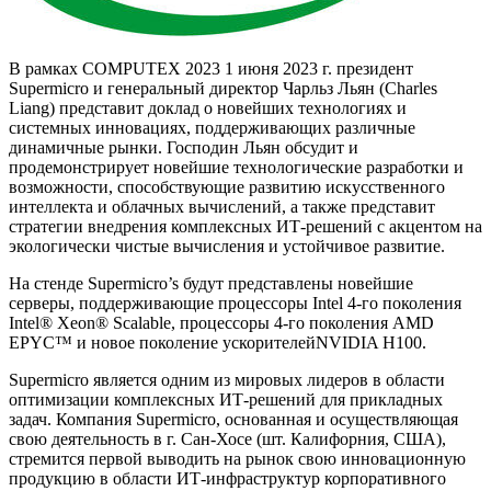
В рамках COMPUTEX 2023 1 июня 2023 г. президент
Supermicro и генеральный директор Чарльз Льян (Charles
Liang) представит доклад о новейших технологиях и
системных инновациях, поддерживающих различные
динамичные рынки. Господин Льян обсудит и
продемонстрирует новейшие технологические разработки и
возможности, способствующие развитию искусственного
интеллекта и облачных вычислений, а также представит
стратегии внедрения комплексных ИТ-решений с акцентом на
экологически чистые вычисления и устойчивое развитие.
На стенде Supermicro’s будут представлены новейшие
серверы, поддерживающие процессоры Intel 4-го поколения
Intel® Xeon® Scalable, процессоры 4-го поколения AMD
EPYC™ и новое поколение ускорителейNVIDIA H100.
Supermicro является одним из мировых лидеров в области
оптимизации комплексных ИТ-решений для прикладных
задач. Компания Supermicro, основанная и осуществляющая
свою деятельность в г. Сан-Хосе (шт. Калифорния, США),
стремится первой выводить на рынок свою инновационную
продукцию в области ИТ-инфраструктур корпоративного