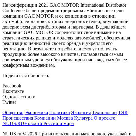
На конференции 2021 GAC MOTOR International Distributor
Conference были продемонстрированы амбициозные цели
компании GAC MOTOR и ее концепция в отношении
автомобилей на новых типах энергоносителей, внушающие
доверие всем дистрибьюторам и партнерам. В дальнейшем
компания GAC MOTOR сосредоточит свое внимание на
стратегических рынках и моделях автомобилей, обеспечивая
реализацию ценностей своего бренда и укрепляя его
репутацию. В результате потребители смогут получать
продукцию более высокого качества, пользоваться самым
современным уровнем обслуживания и наслаждаться более
комфортным вождением.
Поделиться новостью:
Facebook
Вконтакте
Одноклассники
Twitter
Общество
Экономика
Политика
Экология
Технологии
ТЭК
Происшествия
Компании
Москва
Культура
О проекте
NUUS.RU
Новости России и мира
NUUS.ru © 2026 При использовании материалов, указывайте,