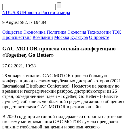
NUUS.RU
Новости России и мира
9 August
$82.17
€94.84
Общество
Экономика
Политика
Экология
Технологии
ТЭК
Происшествия
Компании
Москва
Культура
О проекте
GAC MOTOR провела онлайн-конференцию
«Together, Go Better»
27.02.2021, 19:28
28 января компания GAC MOTOR провела большую
конференцию для своих зарубежных дистрибьюторов (2021
International Distributor Conference). Несмотря на разницу во
времени и географический разброс, дистрибьюторы из 26
стран, объединенные идеей «Together, Go Better» («Вместе
лучше»), собрались «в облачной среде» для живого общения с
представителями GAC MOTOR в режиме онлайн.
В 2020 году, при активной поддержке со стороны партнеров
по всему миру, компания GAC MOTOR сумела преодолеть
влияние глобальной пандемии и экономического