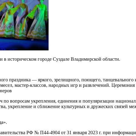
ии в историческом городе Суздале Владимирской области.
го праздника — яркого, зрелищного, поющего, танцевального и
месел, мастер-классов, народных игр и развлечений. Церемони
неров
еч по вопросам укрепления, единения и популяризации национал
тва, укрепление и сближение культурных и дружеских связей ме
а».
авительства РФ № П44-4904 от 31 января 2023 г. при информац