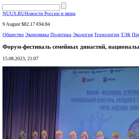
NUUS.RU
Новости России и мира
9 August
$82.17
€94.84
Общество
Экономика
Политика
Экология
Технологии
ТЭК
Пр
Форум-фестиваль семейных династий, национал
15.08.2023, 21:07