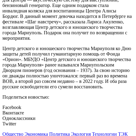
бензиновый генератор. Еще одним подарком стала
инвалидная коляска для воспитанницы Центра Алисы
Бордюг. В данный момент девочка находится в Петербурге на
фестивале «Шаг навстречу», рассказала Лариса Акуленко,
возглавляющая Центр детского и юношеского творчества
города Мариуполь. Подарок она получит по возвращении с
мероприятия.
Центр детского и юношеского творчества Мариуполя ко Дню
защиты детей получил гуманитарную помощь от Фонда
«Орион». МБУДО «Центр детского и юношеского творчества
города Мариуполя» ранее назывался Мариупольским
Дворцом пионеров (год основания – 1937). За свою историю
он дважды полностью уничтожался: первый раз во времена
ВОВ, а второй раз совсем недавно – в 2022 году. И оба раза
русские освободители его сумели восстановить.
Поделиться новостью:
Facebook
Вконтакте
Одноклассники
Twitter
Общество
Экономика
Политика
Экология
Технологии
ТЭК