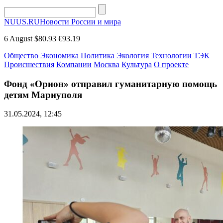
NUUS.RU
Новости России и мира
6 August
$80.93
€93.19
Общество
Экономика
Политика
Экология
Технологии
ТЭК
Происшествия
Компании
Москва
Культура
О проекте
Фонд «Орион» отправил гуманитарную помощь
детям Мариуполя
31.05.2024, 12:45