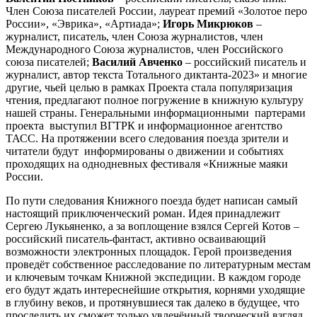
Член Союза писателей России, лауреат премий «Золотое перо
России», «Эврика», «Артиада»;
Игорь Микрюков
–
журналист, писатель, член Союза журналистов, член
Международного Союза журналистов, член Российского
союза писателей;
Василий Авченко
– российский писатель и
журналист, автор текста Тотального диктанта-2023» и многие
другие, чьей целью в рамках Проекта стала популяризация
чтения, предлагают полное погружение в книжную культуру
нашей страны. Генеральными информационными партерами
проекта выступил ВГТРК и информационное агентство
ТАСС. На протяжении всего следования поезда зрители и
читатели будут информированы о движении и событиях
проходящих на однодневных фестиваля «Книжные маяки
России.
По пути следования Книжного поезда будет написан самый
настоящий приключенческий роман. Идея принадлежит
Сергею Лукьяненко, а за воплощение взялся Сергей Котов –
российский писатель-фантаст, активно осваивающий
возможности электронных площадок. Герой произведения
проведёт собственное расследование по литературным местам
и ключевым точкам Книжной экспедиции. В каждом городе
его будут ждать интереснейшие открытия, корнями уходящие
в глубину веков, и протянувшиеся так далеко в будущее, что
проследить их сможет только увлечённый творческий взгляд.