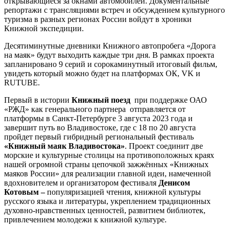
открывающиеся за окнами автомобилей. Документальные
репортажи с трансляциями встреч и обсуждением культурного
туризма в разных регионах России войдут в хроники
Книжной экспедиции.
Десятиминутные дневники Книжного автопробега «Дорога
на маяк» будут выходить каждые три дня. В рамках проекта
запланировано 9 серий и сорокаминутный итоговый фильм,
увидеть который можно будет на платформах ОК, VK и
RUTUBE.
Первый в истории
Книжный поезд
при поддержке ОАО
«РЖД» как генерального партнера отправляется от
платформы в Санкт-Петербурге 3 августа 2023 года и
завершит путь во Владивостоке, где с 18 по 20 августа
пройдет первый гибридный региональный фестиваль
«Книжный маяк Владивостока»
. Проект соединит две
морские и культурные столицы на противоположных краях
нашей огромной страны цепочкой зажжённых «Книжных
маяков России» для реализации главной идеи, намеченной
вдохновителем и организатором фестиваля
Денисом
Котовым –
популяризацией чтения, книжной культуры
русского языка и литературы, укреплением традиционных
духовно-нравственных ценностей, развитием библиотек,
привлечением молодежи к книжной культуре.