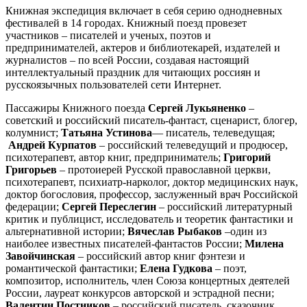
Книжная экспедиция включает в себя серию однодневных
фестивалей в 14 городах. Книжный поезд провезет
участников – писателей и ученых, поэтов и
предпринимателей, актеров и библиотекарей, издателей и
журналистов – по всей России, создавая настоящий
интеллектуальный праздник для читающих россиян и
русскоязычных пользователей сети Интернет.
Пассажиры Книжного поезда
Сергей Лукьяненко
–
советский и российский писатель-фантаст, сценарист, блогер,
колумнист;
Татьяна Устинова
— писатель, телеведущая;
Андрей Курпатов
– российский телеведущий и продюсер,
психотерапевт, автор книг, предприниматель;
Григорий
Григорьев
– протоиерей Русской православной церкви,
психотерапевт, психиатр-нарколог, доктор медицинских наук,
доктор богословия, профессор, заслуженный врач Российской
федерации;
Сергей Переслегин
– российский литературный
критик и публицист, исследователь и теоретик фантастики и
альтернативной истории;
Вячеслав Рыбаков
–один из
наиболее известных писателей-фантастов России;
Милена
Завойчинская
– российский автор книг фэнтези и
романтической фантастики;
Елена Гудкова
– поэт,
композитор, исполнитель, член Союза концертных деятелей
России, лауреат конкурсов авторской и эстрадной песни;
Валентин Постников
– российский писатель, сказочник.