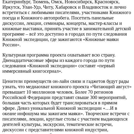
Екатеринбург, Тюмень, Омск, Новосибирск, Красноярск,
Иркутск, Улан-Удэ, Читу, Хабаровск и Владивосток и лично
встретиться с любимыми писателями, участниками Книжного
поезда и Книжного автопробега. Посетить панельные
дискуссии, лекции, семинары, концерты, мастер-классы и
книжные выставки, принять участие в занимательной детской
программе – всё это доступно в городах по пути следования
Книжной экспедиции, где зажигаются «Книжные маяки
России».
Культурная программа проекта охватывает всю страну.
Двенадцатичасовые эфиры из каждого города по пути
следования «Книжной экспедиции» составят «первый
иммерсивный книгосериал».
Ценители преимуществ он-лайн связи и гаджетов будут рады
узнать, что медиаохват книжного проекта «Читающий август»
превышает 10 миллионов человек. Более 70 регионов
Российской Федерации представят свыше 300 мероприятий,
большая часть которых будет транслироваться в прямом
эфире. Девиз уникальной Книжной экспедиции «…И в
океане инфошума мы зажигаем маяки». Творческие встречи с
писателями, лекции, круглые столы с участием выдающихся
деятелей культуры, экскурсии, тематические встречи,
дискуссии с представителями книжной индустрии,