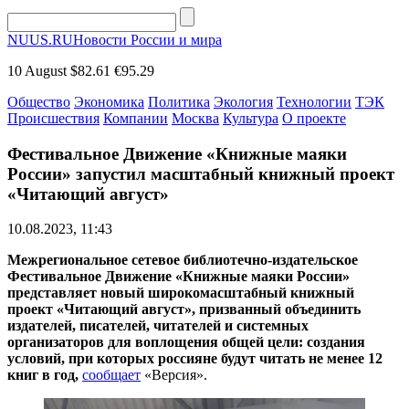
NUUS.RU
Новости России и мира
10 August
$82.61
€95.29
Общество
Экономика
Политика
Экология
Технологии
ТЭК
Происшествия
Компании
Москва
Культура
О проекте
Фестивальное Движение «Книжные маяки
России» запустил масштабный книжный проект
«Читающий август»
10.08.2023, 11:43
Межрегиональное сетевое библиотечно-издательское
Фестивальное Движение «Книжные маяки России»
представляет новый широкомасштабный книжный
проект «Читающий август», призванный объединить
издателей, писателей, читателей и системных
организаторов для воплощения общей цели: создания
условий, при которых россияне будут читать не менее 12
книг в год,
сообщает
«Версия».