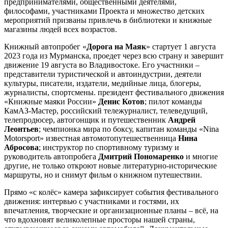
предпринимателями, общественными деятелями,
философами, участниками Проекта и множество детских
мероприятий призваны привлечь в библиотеки и книжные
магазины людей всех возрастов.
Книжный автопробег «
Дорога на Маяк
» стартует 1 августа
2023 года из Мурманска, проедет через всю страну и завершит
движение 19 августа во Владивостоке. Его участники –
представители туристической и автоиндустрии, деятели
культуры, писатели, издатели, медийные лица, блогеры,
журналисты, спортсмены. президент фестивального движения
«Книжные маяки России»
Денис Котов
; пилот команды
КамАЗ-Мастер, российский тележурналист, телеведущий,
телепродюсер, автогонщик и путешественник
Андрей
Леонтьев
; чемпионка мира по боксу, капитан команды «Nina
Motorsport» известная автомотопутешественница
Нина
Абросова
; инструктор по спортивному туризму и
руководитель автопробега
Дмитрий Пономаренко
и многие
другие, не только откроют новые литературно-исторические
маршруты, но и снимут фильм о книжном путешествии.
Прямо «с колёс» камера зафиксирует события фестивального
движения: интервью с участниками и гостями, их
впечатления, творческие и организационные планы – всё, на
что вдохновят великолепные просторы нашей страны,