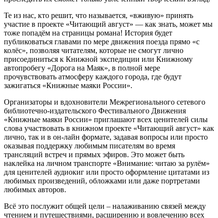
Те из нас, кто решит, что называется, «вживую» принять
участие в проекте «Читающий август» — как знать, может мы
тоже попадём на страницы романа! История будет
публиковаться главами по мере движения поезда прямо «с
колёс», позволяя читателям, которые не смогут лично
присоединиться к Книжной экспедиции или Книжному
автопробегу «Дорога на Маяк», в полной мере
прочувствовать атмосферу каждого города, где будут
зажигаться «Книжные маяки России».
Организаторы и вдохновители Межрегионального сетевого
библиотечно-издательского Фестивального Движения
«Книжные маяки России» приглашают всех ценителей силы
слова участвовать в книжном проекте «Читающий август» как
лично, так и в он-лайн формате, задавая вопросы или просто
оказывая поддержку любимым писателям во время
трансляций встреч и прямых эфиров. Это может быть
наклейка на личном транспорте «Внимание: читаю за рулём»
для ценителей аудиокиг или просто оформление цитатами из
любимых произведений, обложками или даже портретами
любимых авторов.
Всё это послужит общей цели – налаживанию связей между
чтением и путешествиями, расширению и вовлечению всех