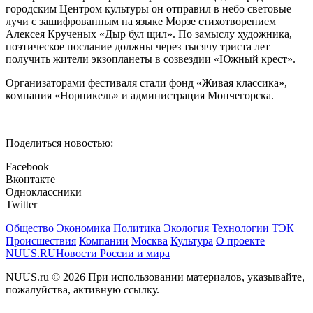
городским Центром культуры он отправил в небо световые
лучи с зашифрованным на языке Морзе стихотворением
Алексея Крученых «Дыр бул щил». По замыслу художника,
поэтическое послание должны через тысячу триста лет
получить жители экзопланеты в созвездии «Южный крест».
Организаторами фестиваля стали фонд «Живая классика»,
компания «Норникель» и администрация Мончегорска.
Поделиться новостью:
Facebook
Вконтакте
Одноклассники
Twitter
Общество
Экономика
Политика
Экология
Технологии
ТЭК
Происшествия
Компании
Москва
Культура
О проекте
NUUS.RU
Новости России и мира
NUUS.ru © 2026 При использовании материалов, указывайте,
пожалуйства, активную ссылку.