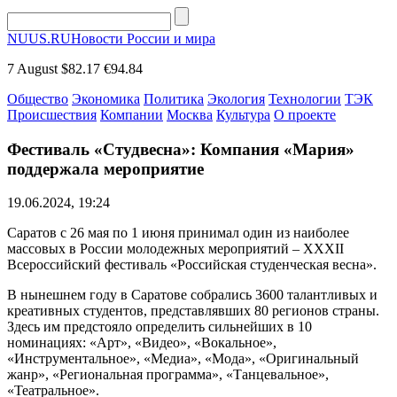
NUUS.RU
Новости России и мира
7 August
$82.17
€94.84
Общество
Экономика
Политика
Экология
Технологии
ТЭК
Происшествия
Компании
Москва
Культура
О проекте
Фестиваль «Студвесна»: Компания «Мария»
поддержала мероприятие
19.06.2024, 19:24
Саратов с 26 мая по 1 июня принимал один из наиболее
массовых в России молодежных мероприятий – XXXII
Всероссийский фестиваль «Российская студенческая весна».
В нынешнем году в Саратове собрались 3600 талантливых и
креативных студентов, представлявших 80 регионов страны.
Здесь им предстояло определить сильнейших в 10
номинациях: «Арт», «Видео», «Вокальное»,
«Инструментальное», «Медиа», «Мода», «Оригинальный
жанр», «Региональная программа», «Танцевальное»,
«Театральное».