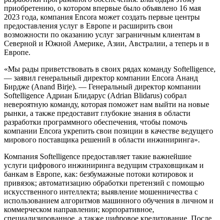
приобретению, о котором впервые было объявлено 16 мая
2023 года, компания Encora может создать первые центры
предоставления услуг в Европе и расширить свои
возможности по оказанию услуг заграничным клиентам в
Северной и Южной Америке, Азии, Австралии, а теперь и в
Европе.
«Мы рады приветствовать в своих рядах команду Softelligence,
— заявил генеральный директор компании Encora Ананд
Бирдже (Anand Birje). — Генеральный директор компании
Softelligence Адриан Блидарус (Adrian Blidarus) собрал
невероятную команду, которая поможет нам выйти на новые
рынки, а также предоставит глубокие знания в области
разработки программного обеспечения, чтобы помочь
компании Encora укрепить свои позиции в качестве ведущего
мирового поставщика решений в области инжиниринга».
Компания Softelligence предоставляет такие важнейшие
услуги цифрового инжиниринга ведущим страховщикам и
банкам в Европе, как: безбумажные потоки котировок и
привязок; автоматизацию обработки претензий с помощью
искусственного интеллекта; выявление мошенничества с
использованием алгоритмов машинного обучения в личном и
коммерческом направлении; корпоративное,
специализированное, а также цифровое кредитование. После