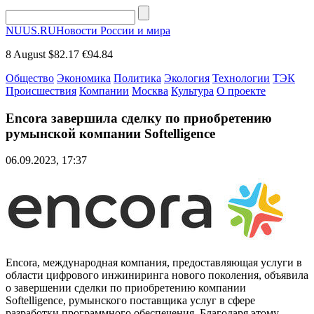
NUUS.RU
Новости России и мира
8 August
$82.17
€94.84
Общество
Экономика
Политика
Экология
Технологии
ТЭК
Происшествия
Компании
Москва
Культура
О проекте
Encora завершила сделку по приобретению
румынской компании Softelligence
06.09.2023, 17:37
Encora, международная компания, предоставляющая услуги в
области цифрового инжиниринга нового поколения, объявила
о завершении сделки по приобретению компании
Softelligence, румынского поставщика услуг в сфере
разработки программного обеспечения. Благодаря этому