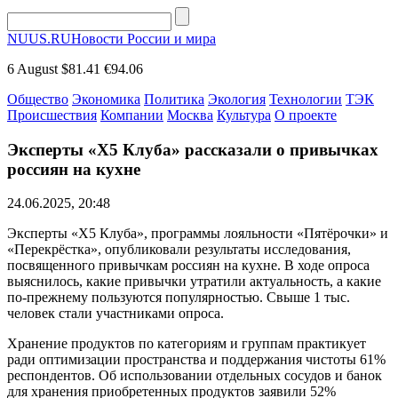
NUUS.RU
Новости России и мира
6 August
$81.41
€94.06
Общество
Экономика
Политика
Экология
Технологии
ТЭК
Происшествия
Компании
Москва
Культура
О проекте
Эксперты ​​«X5 Клуба» рассказали о привычках
россиян на кухне
24.06.2025, 20:48
Эксперты ​​«X5 Клуба», программы лояльности «Пятёрочки» и
«Перекрёстка», опубликовали результаты исследования,
посвященного привычкам россиян на кухне. В ходе опроса
выяснилось, какие привычки утратили актуальность, а какие
по-прежнему пользуются популярностью. Свыше 1 тыс.
человек стали участниками опроса.
Хранение продуктов по категориям и группам практикует
ради оптимизации пространства и поддержания чистоты 61%
респондентов. Об использовании отдельных сосудов и банок
для хранения приобретенных продуктов заявили 52%