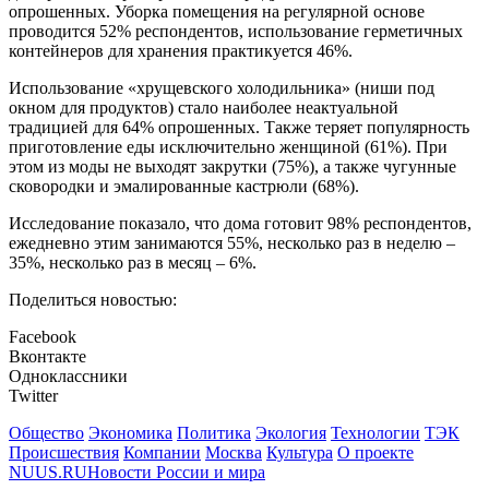
опрошенных. Уборка помещения на регулярной основе
проводится 52% респондентов, использование герметичных
контейнеров для хранения практикуется 46%.
Использование «хрущевского холодильника» (ниши под
окном для продуктов) стало наиболее неактуальной
традицией для 64% опрошенных. Также теряет популярность
приготовление еды исключительно женщиной (61%). При
этом из моды не выходят закрутки (75%), а также чугунные
сковородки и эмалированные кастрюли (68%).
Исследование показало, что дома готовит 98% респондентов,
ежедневно этим занимаются 55%, несколько раз в неделю –
35%, несколько раз в месяц – 6%.
Поделиться новостью:
Facebook
Вконтакте
Одноклассники
Twitter
Общество
Экономика
Политика
Экология
Технологии
ТЭК
Происшествия
Компании
Москва
Культура
О проекте
NUUS.RU
Новости России и мира