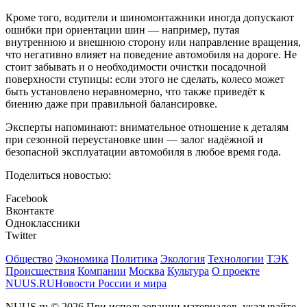
Кроме того, водители и шиномонтажники иногда допускают
ошибки при ориентации шин — например, путая
внутреннюю и внешнюю сторону или направление вращения,
что негативно влияет на поведение автомобиля на дороге. Не
стоит забывать и о необходимости очистки посадочной
поверхности ступицы: если этого не сделать, колесо может
быть установлено неравномерно, что также приведёт к
биению даже при правильной балансировке.
Эксперты напоминают: внимательное отношение к деталям
при сезонной переустановке шин — залог надёжной и
безопасной эксплуатации автомобиля в любое время года.
Поделиться новостью:
Facebook
Вконтакте
Одноклассники
Twitter
Общество
Экономика
Политика
Экология
Технологии
ТЭК
Происшествия
Компании
Москва
Культура
О проекте
NUUS.RU
Новости России и мира
NUUS.ru © 2026 При использовании материалов, указывайте,