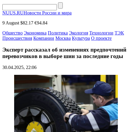
NUUS.RU
Новости России и мира
9 August
$82.17
€94.84
Общество
Экономика
Политика
Экология
Технологии
ТЭК
Происшествия
Компании
Москва
Культура
О проекте
Эксперт рассказал об изменениях предпочтений
перевозчиков в выборе шин за последние годы
30.04.2025, 22:06