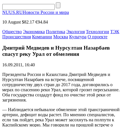
NUUS.RU
Новости России и мира
10 August
$82.17
€94.84
Общество
Экономика
Политика
Экология
Технологии
ТЭК
Происшествия
Компании
Москва
Культура
О проекте
Дмитрий Медведев и Нурсултан Назарбаев
спасут реку Урал от обмеления
16.09.2011, 16:40
Президенты России и Казахстана Дмитрий Медведев и
Нурсултан Назарбаев на встрече, посвященной
сотрудничеству двух стран до 2017 года, договорились о
мерах по спасению реки Урал, которой грозит пересыхание.
Оба государства создадут фонд по очистке этой реки от
загрязнения.
— Наблюдается небывалое обмеление этой трансграничной
артерии, дефицит воды растет. По мнению специалистов,
если так пойдет, река Урал может засохнуть на полпути к
Каспийскому морю. Мы говорили на прошлой встрече о