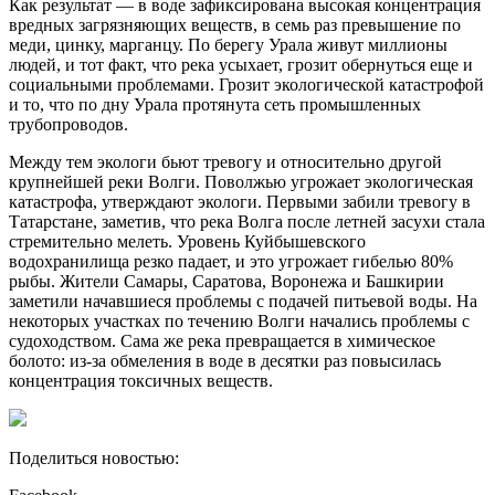
Как результат — в воде зафиксирована высокая концентрация
вредных загрязняющих веществ, в семь раз превышение по
меди, цинку, марганцу. По берегу Урала живут миллионы
людей, и тот факт, что река усыхает, грозит обернуться еще и
социальными проблемами. Грозит экологической катастрофой
и то, что по дну Урала протянута сеть промышленных
трубопроводов.
Между тем экологи бьют тревогу и относительно другой
крупнейшей реки Волги. Поволжью угрожает экологическая
катастрофа, утверждают экологи. Первыми забили тревогу в
Татарстане, заметив, что река Волга после летней засухи стала
стремительно мелеть. Уровень Куйбышевского
водохранилища резко падает, и это угрожает гибелью 80%
рыбы. Жители Самары, Саратова, Воронежа и Башкирии
заметили начавшиеся проблемы с подачей питьевой воды. На
некоторых участках по течению Волги начались проблемы с
судоходством. Сама же река превращается в химическое
болото: из-за обмеления в воде в десятки раз повысилась
концентрация токсичных веществ.
Поделиться новостью: