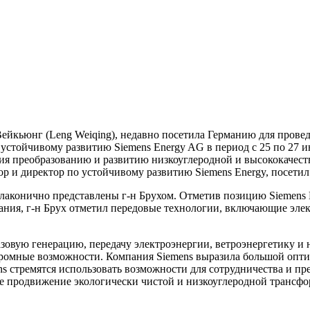
 Вейкьюнг (Leng Weiqing), недавно посетила Германию для прове
 устойчивому развитию Siemens Energy AG в период с 25 по 27
ия преобразованию и развитию низкоуглеродной и высококачеств
ор и директор по устойчивому развитию Siemens Energy, посетил 
и лаконично представлены г-н Брухом. Отметив позицию Siemens
ания, г-н Брух отметил передовые технологии, включающие элек
овую генерацию, передачу электроэнергии, ветроэнергетику и н
громные возможности. Компания Siemens выразила большой опти
ens стремятся использовать возможности для сотрудничества и п
ое продвижение экологически чистой и низкоуглеродной трансф