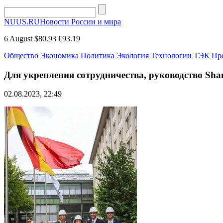
NUUS.RU
Новости России и мира
6 August
$80.93
€93.19
Общество
Экономика
Политика
Экология
Технологии
ТЭК
Пр
Для укрепления сотрудничества, руководство Shan
02.08.2023, 22:49