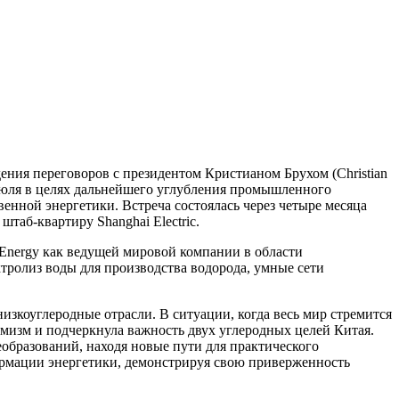
дения переговоров с президентом Кристианом Брухом (Christian
 июля в целях дальнейшего углубления промышленного
енной энергетики. Встреча состоялась через четыре месяца
штаб-квартиру Shanghai Electric.
 Energy как ведущей мировой компании в области
тролиз воды для производства водорода, умные сети
изкоуглеродные отрасли. В ситуации, когда весь мир стремится
мизм и подчеркнула важность двух углеродных целей Китая.
реобразований, находя новые пути для практического
ормации энергетики, демонстрируя свою приверженность