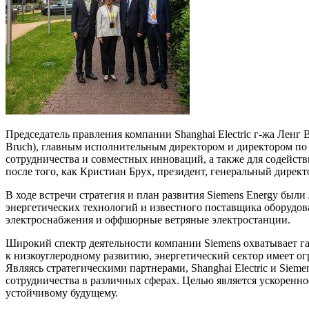
Председатель правления компании Shanghai Electric г-жа Ленг
Bruch), главным исполнительным директором и директором по
сотрудничества и совместных инноваций, а также для содейств
после того, как Кристиан Брух, президент, генеральный директ
В ходе встречи стратегия и план развития Siemens Energy был
энергетических технологий и известного поставщика оборудов
электроснабжения и оффшорные ветряные электростанции.
Широкий спектр деятельности компании Siemens охватывает газ
к низкоуглеродному развитию, энергетический сектор имеет о
Являясь стратегическими партнерами, Shanghai Electric и Siem
сотрудничества в различных сферах. Целью является ускоренн
устойчивому будущему.