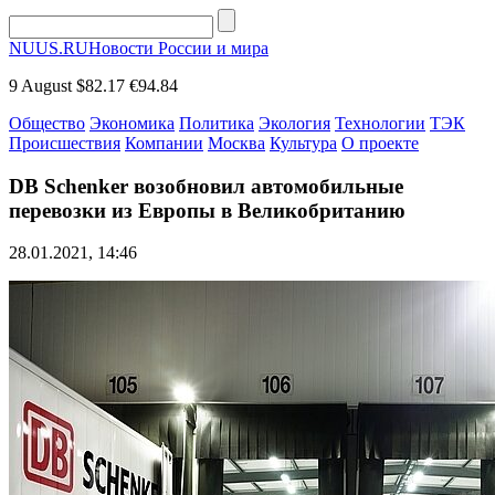
NUUS.RU
Новости России и мира
9 August
$82.17
€94.84
Общество
Экономика
Политика
Экология
Технологии
ТЭК
Происшествия
Компании
Москва
Культура
О проекте
DB Schenker возобновил автомобильные
перевозки из Европы в Великобританию
28.01.2021, 14:46