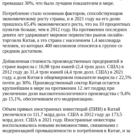
превышал 30%, что было лучшим показателем в мире.
Потребление стало основным фактором, способствующим
экономическому росту страны, и в 2021 году на его долю
пришлось 65,4% экономического роста, что на 10 процентных
пунктов больше, чем в 2012 году. На протяжении последних
девяти лет удерживает мировое первенство рынок онлайн-
торговли Китая, а это страна с населением 1,4 миллиарда
человек, из которых 400 миллионов относятся к группе со
средним достатком.
Добавленная стоимость производственных предприятий в
стране выросла с 16,98 трлн юаней (2,4 трлн долл. США) в
2012 году до 31,4 трлн юаней (4,4 трлн долл. США) в 2021
году, а доля Китая в общемировом показателе выросла с 22,5%
почти до 30%. Производственный сектор Китая остается
крупнейшим в мире на протяжении 12 лет подряд при
увеличении доли высокотехнологичного производства с 9,4%
до 15,1%, обеспечившем его модернизацию.
Объем прямых иностранных инвестиций (ПИИ) в Китай
увеличился со 111,7 млрд долл. США в 2012 году до 173,5
млрд долл. США в 2021 году. Иностранные инвесторы
воспользовались новыми возможностями, связанными с
модернизацией промышленности и потребления в Китае, и за