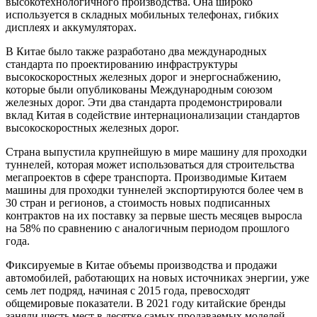
высокотехнологичного производства. Она широко
используется в складных мобильных телефонах, гибких
дисплеях и аккумуляторах.
В Китае было также разработано два международных
стандарта по проектированию инфраструктуры
высокоскоростных железных дорог и энергоснабжению,
которые были опубликованы Международным союзом
железных дорог. Эти два стандарта продемонстрировали
вклад Китая в содействие интернационализации стандартов
высокоскоростных железных дорог.
Страна выпустила крупнейшую в мире машину для проходки
туннелей, которая может использоваться для строительства
мегапроектов в сфере транспорта. Производимые Китаем
машины для проходки туннелей экспортируются более чем в
30 стран и регионов, а стоимость новых подписанных
контрактов на их поставку за первые шесть месяцев выросла
на 58% по сравнению с аналогичным периодом прошлого
года.
Фиксируемые в Китае объемы производства и продажи
автомобилей, работающих на новых источниках энергии, уже
семь лет подряд, начиная с 2015 года, превосходят
общемировые показатели. В 2021 году китайские бренды
заняли шесть мест в десятке самых продаваемых моделей