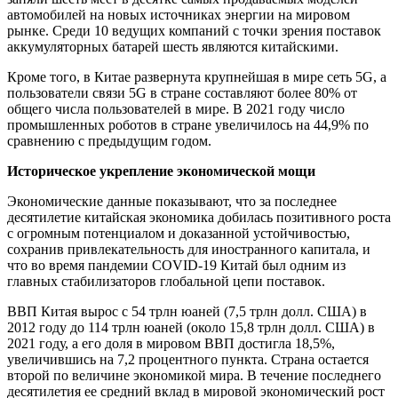
автомобилей на новых источниках энергии на мировом
рынке. Среди 10 ведущих компаний с точки зрения поставок
аккумуляторных батарей шесть являются китайскими.
Кроме того, в Китае развернута крупнейшая в мире сеть 5G, а
пользователи связи 5G в стране составляют более 80% от
общего числа пользователей в мире. В 2021 году число
промышленных роботов в стране увеличилось на 44,9% по
сравнению с предыдущим годом.
Историческое укрепление экономической мощи
Экономические данные показывают, что за последнее
десятилетие китайская экономика добилась позитивного роста
с огромным потенциалом и доказанной устойчивостью,
сохранив привлекательность для иностранного капитала, и
что во время пандемии COVID-19 Китай был одним из
главных стабилизаторов глобальной цепи поставок.
ВВП Китая вырос с 54 трлн юаней (7,5 трлн долл. США) в
2012 году до 114 трлн юаней (около 15,8 трлн долл. США) в
2021 году, а его доля в мировом ВВП достигла 18,5%,
увеличившись на 7,2 процентного пункта. Страна остается
второй по величине экономикой мира. В течение последнего
десятилетия ее средний вклад в мировой экономический рост