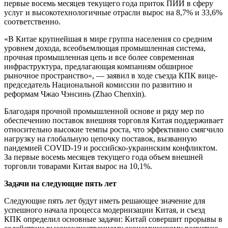
первые восемь месяцев текущего года приток ПИИ в сферу
услуг и высокотехнологичные отрасли вырос на 8,7% и 33,6%
соответственно.
«В Китае крупнейшая в мире группа населения со средним
уровнем дохода, всеобъемлющая промышленная система,
прочная промышленная цепь и все более современная
инфраструктура, предлагающая компаниям обширное
рыночное пространство», — заявил в ходе съезда КПК вице-
председатель Национальной комиссии по развитию и
реформам Чжао Чэнсинь (Zhao Chenxin).
Благодаря прочной промышленной основе и ряду мер по
обеспечению поставок внешняя торговля Китая поддерживает
относительно высокие темпы роста, что эффективно смягчило
нагрузку на глобальную цепочку поставок, вызванную
пандемией COVID-19 и российско-украинским конфликтом.
За первые восемь месяцев текущего года объем внешней
торговли товарами Китая вырос на 10,1%.
Задачи на следующие пять лет
Следующие пять лет будут иметь решающее значение для
успешного начала процесса модернизации Китая, и съезд
КПК определил основные задачи: Китай совершит прорывы в