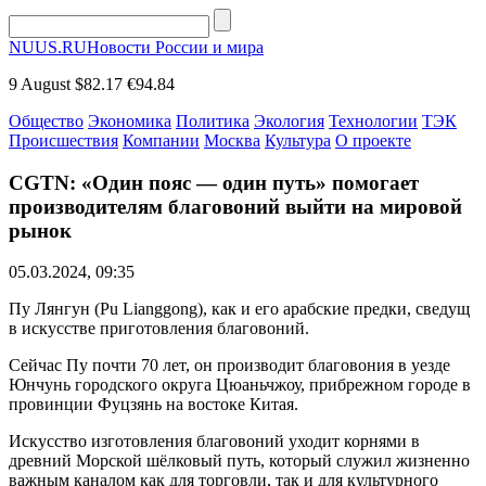
NUUS.RU
Новости России и мира
9 August
$82.17
€94.84
Общество
Экономика
Политика
Экология
Технологии
ТЭК
Происшествия
Компании
Москва
Культура
О проекте
CGTN: «Один пояс — один путь» помогает
производителям благовоний выйти на мировой
рынок
05.03.2024, 09:35
Пу Лянгун (Pu Lianggong), как и его арабские предки, сведущ
в искусстве приготовления благовоний.
Сейчас Пу почти 70 лет, он производит благовония в уезде
Юнчунь городского округа Цюаньчжоу, прибрежном городе в
провинции Фуцзянь на востоке Китая.
Искусство изготовления благовоний уходит корнями в
древний Морской шёлковый путь, который служил жизненно
важным каналом как для торговли, так и для культурного