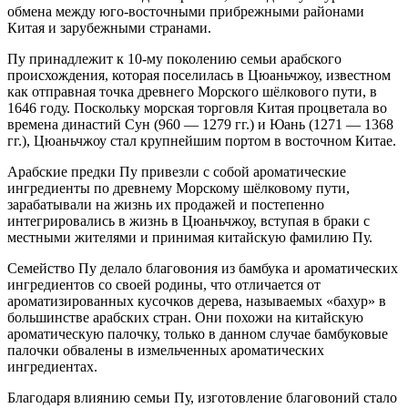
обмена между юго-восточными прибрежными районами
Китая и зарубежными странами.
Пу принадлежит к 10-му поколению семьи арабского
происхождения, которая поселилась в Цюаньчжоу, известном
как отправная точка древнего Морского шёлкового пути, в
1646 году. Поскольку морская торговля Китая процветала во
времена династий Сун (960 — 1279 гг.) и Юань (1271 — 1368
гг.), Цюаньчжоу стал крупнейшим портом в восточном Китае.
Арабские предки Пу привезли с собой ароматические
ингредиенты по древнему Морскому шёлковому пути,
зарабатывали на жизнь их продажей и постепенно
интегрировались в жизнь в Цюаньчжоу, вступая в браки с
местными жителями и принимая китайскую фамилию Пу.
Семейство Пу делало благовония из бамбука и ароматических
ингредиентов со своей родины, что отличается от
ароматизированных кусочков дерева, называемых «бахур» в
большинстве арабских стран. Они похожи на китайскую
ароматическую палочку, только в данном случае бамбуковые
палочки обвалены в измельченных ароматических
ингредиентах.
Благодаря влиянию семьи Пу, изготовление благовоний стало