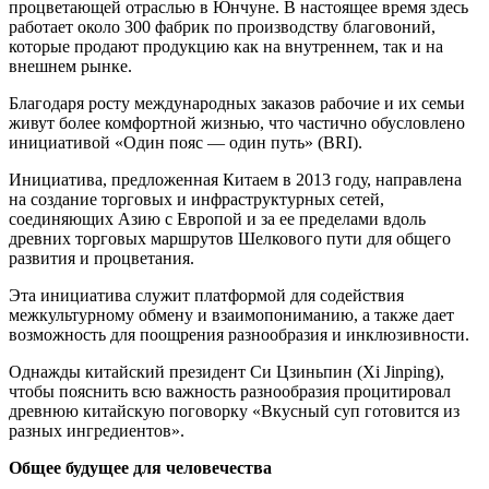
процветающей отраслью в Юнчуне. В настоящее время здесь
работает около 300 фабрик по производству благовоний,
которые продают продукцию как на внутреннем, так и на
внешнем рынке.
Благодаря росту международных заказов рабочие и их семьи
живут более комфортной жизнью, что частично обусловлено
инициативой «Один пояс — один путь» (BRI).
Инициатива, предложенная Китаем в 2013 году, направлена
на создание торговых и инфраструктурных сетей,
соединяющих Азию с Европой и за ее пределами вдоль
древних торговых маршрутов Шелкового пути для общего
развития и процветания.
Эта инициатива служит платформой для содействия
межкультурному обмену и взаимопониманию, а также дает
возможность для поощрения разнообразия и инклюзивности.
Однажды китайский президент Си Цзиньпин (Xi Jinping),
чтобы пояснить всю важность разнообразия процитировал
древнюю китайскую поговорку «Вкусный суп готовится из
разных ингредиентов».
Общее будущее для человечества