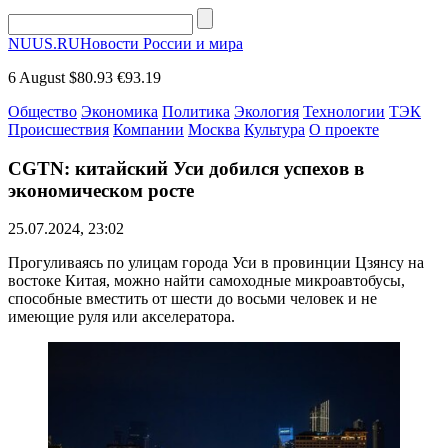
NUUS.RU
Новости России и мира
6 August
$80.93
€93.19
Общество
Экономика
Политика
Экология
Технологии
ТЭК
Происшествия
Компании
Москва
Культура
О проекте
CGTN: китайский Уси добился успехов в
экономическом росте
25.07.2024, 23:02
Прогуливаясь по улицам города Уси в провинции Цзянсу на
востоке Китая, можно найти самоходные микроавтобусы,
способные вместить от шести до восьми человек и не
имеющие руля или акселератора.