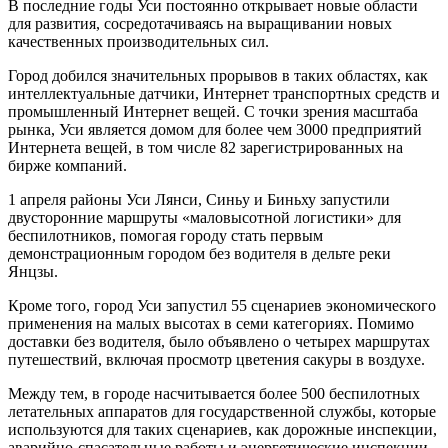
В последние годы Уси постоянно открывает новые области
для развития, сосредотачиваясь на выращивании новых
качественных производительных сил.
Город добился значительных прорывов в таких областях, как
интеллектуальные датчики, Интернет транспортных средств и
промышленный Интернет вещей. С точки зрения масштаба
рынка, Уси является домом для более чем 3000 предприятий
Интернета вещей, в том числе 82 зарегистрированных на
бирже компаний.
1 апреля районы Уси Лянси, Синьу и Биньху запустили
двусторонние маршруты «маловысотной логистики» для
беспилотников, помогая городу стать первым
демонстрационным городом без водителя в дельте реки
Янцзы.
Кроме того, город Уси запустил 55 сценариев экономического
применения на малых высотах в семи категориях. Помимо
доставки без водителя, было объявлено о четырех маршрутах
путешествий, включая просмотр цветения сакуры в воздухе.
Между тем, в городе насчитывается более 500 беспилотных
летательных аппаратов для государственной службы, которые
используются для таких сценариев, как дорожные инспекции,
аварийно-спасательные работы и энергетические инспекции.