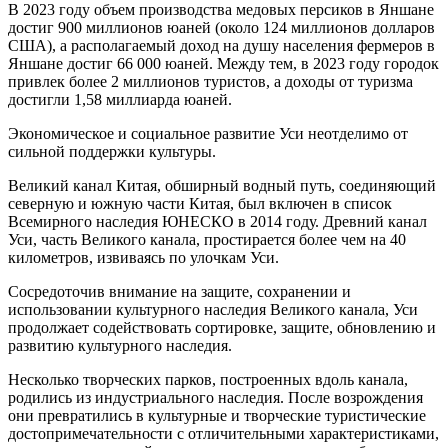
В 2023 году объем производства медовых персиков в Яншане
достиг 900 миллионов юаней (около 124 миллионов долларов
США), а располагаемый доход на душу населения фермеров в
Яншане достиг 66 000 юаней. Между тем, в 2023 году городок
привлек более 2 миллионов туристов, а доходы от туризма
достигли 1,58 миллиарда юаней.
Экономическое и социальное развитие Уси неотделимо от
сильной поддержки культуры.
Великий канал Китая, обширный водный путь, соединяющий
северную и южную части Китая, был включен в список
Всемирного наследия ЮНЕСКО в 2014 году. Древний канал
Уси, часть Великого канала, простирается более чем на 40
километров, извиваясь по улочкам Уси.
Сосредоточив внимание на защите, сохранении и
использовании культурного наследия Великого канала, Уси
продолжает содействовать сортировке, защите, обновлению и
развитию культурного наследия.
Несколько творческих парков, построенных вдоль канала,
родились из индустриального наследия. После возрождения
они превратились в культурные и творческие туристические
достопримечательности с отличительными характеристиками,