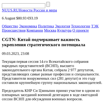
NUUS.RU
Новости России и мира
6 August
$80.93
€93.19
Общество
Экономика
Политика
Экология
Технологии
ТЭК
Происшествия
Компании
Москва
Культура
О проекте
CGTN: Китай подчеркивает важность
укрепления стратегического потенциала
09.03.2023, 23:08
Текущая первая сессия 14-го Всекитайского собрания
народных представителей (ВСНП), высшего
законодательного органа Китая, собрала 2 977 депутатов,
представляющих самые разные профессии и специальности.
Представители вооруженных сил (281 депутат) в это году
составили крупнейшую группу национальных законодателей.
Председатель КНР Си Цзиньпин принял участие в одном из
пленарных заседаний военной делегации в ходе ежегодной
сессии ВСНП для обсуждения военных вопросов.