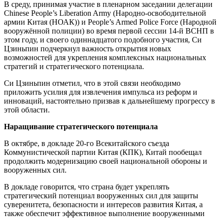
В среду, принимая участие в пленарном заседании делегации
Chinese People’s Liberation Army (Народно-освободительной
армии Китая (НОАК)) и People’s Armed Police Force (Народной
вооружённой полиции) во время первой сессии 14-й ВСНП в
этом году, и своего одиннадцатого подобного участия, Си
Цзиньпин подчеркнул важность открытия новых
возможностей для укрепления комплексных национальных
стратегий и стратегического потенциала.
Си Цзиньпин отметил, что в этой связи необходимо
приложить усилия для извлечения импульса из реформ и
инноваций, настоятельно призвав к дальнейшему прогрессу в
этой области.
Наращивание стратегического потенциала
В октябре, в докладе 20-го Всекитайского съезда
Коммунистической партии Китая (КПК), Китай пообещал
продолжить модернизацию своей национальной обороны и
вооруженных сил.
В докладе говорится, что страна будет укреплять
стратегический потенциал вооруженных сил для защиты
суверенитета, безопасности и интересов развития Китая, а
также обеспечит эффективное выполнение вооруженными