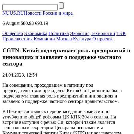
NUUS.RU
Новости России и мира
6 August
$80.93
€93.19
Общество
Экономика
Политика
Экология
Технологии
ТЭК
Происшествия
Компании
Москва
Культура
О проекте
CGTN: Китай подчеркивает роль предприятий в
инновациях и заявляет о поддержке частного
сектора
24.04.2023, 12:54
На совещании, проходившем в пятницу под
председательством президента Китая Си Цзиньпина была
подчеркнута главная роль предприятий в инновациях и
заявлено о поддержке частного сектора правительством.
В Пекине состоялось первое заседание комиссии по
углублению общей реформы ЦК КПК 20-го созыва. На
встрече выступил с речью Си, который также является
генеральным секретарем Центрального комитета
Коммунистической партии Китая (КПК) и председателем