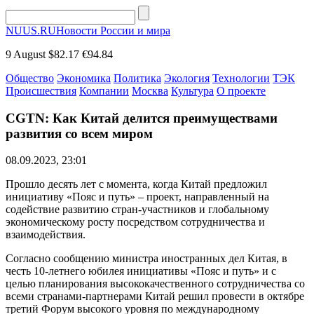
NUUS.RU
Новости России и мира
9 August
$82.17
€94.84
Общество
Экономика
Политика
Экология
Технологии
ТЭК
Происшествия
Компании
Москва
Культура
О проекте
CGTN: Как Китай делится преимуществами
развития со всем миром
08.09.2023, 23:01
Прошло десять лет с момента, когда Китай предложил
инициативу «Пояс и путь» – проект, направленный на
содействие развитию стран-участников и глобальному
экономическому росту посредством сотрудничества и
взаимодействия.
Согласно сообщению министра иностранных дел Китая, в
честь 10-летнего юбилея инициативы «Пояс и путь» и с
целью планирования высококачественного сотрудничества со
всеми странами-партнерами Китай решил провести в октябре
третий Форум высокого уровня по международному