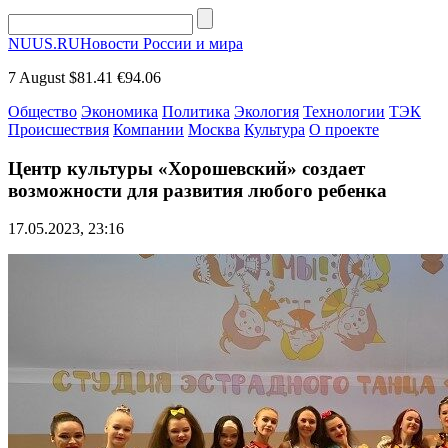
NUUS.RU
Новости России и мира
7 August
$81.41
€94.06
Общество
Экономика
Политика
Экология
Технологии
ТЭК
Происшествия
Компании
Москва
Культура
О проекте
Центр культуры «Хорошевский» создает
возможности для развития любого ребенка
17.05.2023, 23:16