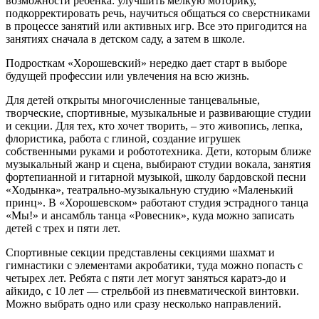
возможности ребенка: улучшить мелкую моторику,
подкорректировать речь, научиться общаться со сверстниками
в процессе занятий или активных игр. Все это пригодится на
занятиях сначала в детском саду, а затем в школе.
Подросткам «Хорошевский» нередко дает старт в выборе
будущей профессии или увлечения на всю жизнь.
Для детей открыты многочисленные танцевальные,
творческие, спортивные, музыкальные и развивающие студии
и секции. Для тех, кто хочет творить, – это живопись, лепка,
флористика, работа с глиной, создание игрушек
собственными руками и робототехника. Дети, которым ближе
музыкальный жанр и сцена, выбирают студии вокала, занятия
фортепианной и гитарной музыкой, школу бардовской песни
«Ходынка», театрально-музыкальную студию «Маленький
принц». В «Хорошевском» работают студия эстрадного танца
«Мы!» и ансамбль танца «Ровесник», куда можно записать
детей с трех и пяти лет.
Спортивные секции представлены секциями шахмат и
гимнастики с элементами акробатики, туда можно попасть с
четырех лет. Ребята с пяти лет могут заняться каратэ-до и
айкидо, с 10 лет — стрельбой из пневматической винтовки.
Можно выбрать одно или сразу несколько направлений.