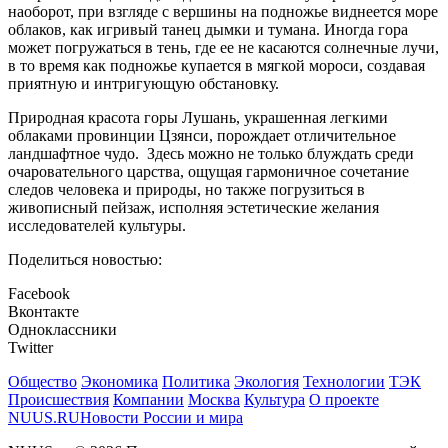
наоборот, при взгляде с вершины на подножье виднеется море
облаков, как игривый танец дымки и тумана. Иногда гора
может погружаться в тень, где ее не касаются солнечные лучи,
в то время как подножье купается в мягкой мороси, создавая
приятную и интригующую обстановку.
Природная красота горы Лушань, украшенная легкими
облаками провинции Цзянси, порождает отличительное
ландшафтное чудо. Здесь можно не только блуждать среди
очаровательного царства, ощущая гармоничное сочетание
следов человека и природы, но также погрузиться в
живописный пейзаж, исполняя эстетические желания
исследователей культуры.
Поделиться новостью:
Facebook
Вконтакте
Одноклассники
Twitter
Общество
Экономика
Политика
Экология
Технологии
ТЭК
Происшествия
Компании
Москва
Культура
О проекте
NUUS.RU
Новости России и мира