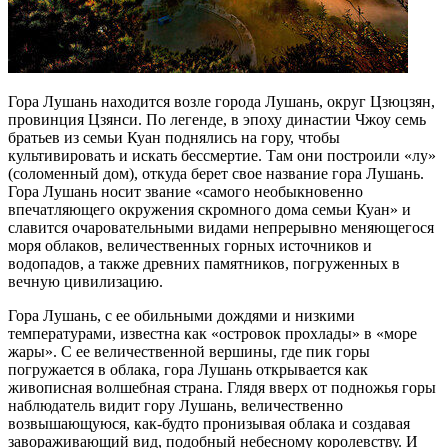
Гора Лушань находится возле города Лушань, округ Цзюцзян,
провинция Цзянси. По легенде, в эпоху династии Чжоу семь
братьев из семьи Куан поднялись на гору, чтобы
культивировать и искать бессмертие. Там они построили «лу»
(соломенный дом), откуда берет свое название гора Лушань.
Гора Лушань носит звание «самого необыкновенно
впечатляющего окружения скромного дома семьи Куан» и
славится очаровательными видами непрерывно меняющегося
моря облаков, величественных горных источников и
водопадов, а также древних памятников, погруженных в
вечную цивилизацию.
Гора Лушань, с ее обильными дождями и низкими
температурами, известна как «островок прохлады» в «море
жары». С ее величественной вершины, где пик горы
погружается в облака, гора Лушань открывается как
живописная волшебная страна. Глядя вверх от подножья горы
наблюдатель видит гору Лушань, величественно
возвышающуюся, как-будто пронизывая облака и создавая
завораживающий вид, подобный небесному королевству. И