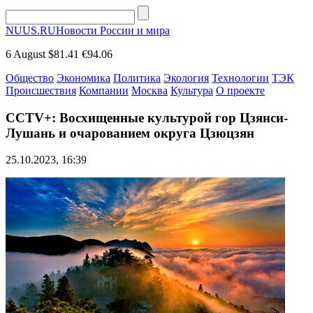
NUUS.RU
Новости России и мира
6 August
$81.41
€94.06
Общество
Экономика
Политика
Экология
Технологии
ТЭК
Происшествия
Компании
Москва
Культура
О проекте
CCTV+: Восхищенные культурой гор Цзянси-
Лушань и очарованием округа Цзюцзян
25.10.2023, 16:39