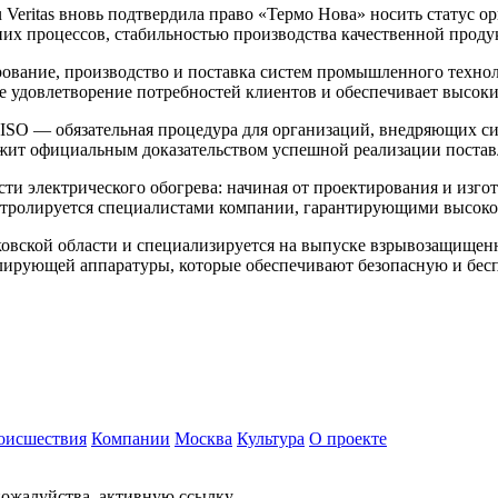
eritas вновь подтвердила право «Термо Нова» носить статус ор
них процессов, стабильностью производства качественной проду
вание, производство и поставка систем промышленного техноло
е удовлетворение потребностей клиентов и обеспечивает высоки
 ISO — обязательная процедура для организаций, внедряющих с
жит официальным доказательством успешной реализации постав
сти электрического обогрева: начиная от проектирования и из
тролируется специалистами компании, гарантирующими высокое
вской области и специализируется на выпуске взрывозащищенно
улирующей аппаратуры, которые обеспечивают безопасную и бес
оисшествия
Компании
Москва
Культура
О проекте
ожалуйства, активную ссылку.