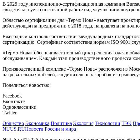
В 2025 году инспекционно-сертификационная компания Bureau V
свидетельствует о постоянной работе над улучшением внутрен
Областью сертификации для «Термо Нова» выступает проектиро
действующая на предприятии с 2018 года, направлена на полно
Ежегодный контроль соответствия международных стандартов
сертификацию. Сертификат соответствия нормам ISO 9001 слу
«Термо Нова» обеспечивает полный цикл решения задач в обла
обслуживанием. Каждый этап производственного процесса кон
Производственный комплекс «Термо Нова» расположен в Моско
нагревательных кабелей, соединительных коробок и терморег
Поделиться новостью:
Facebook
Вконтакте
Одноклассники
Twitter
Общество
Экономика
Политика
Экология
Технологии
ТЭК
Пр
NUUS.RU
Новости России и мира
NUUS.ru © 2026 При использовании материалов, указывайте, п