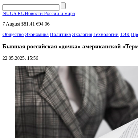
NUUS.RU
Новости России и мира
7 August
$81.41
€94.06
Общество
Экономика
Политика
Экология
Технологии
ТЭК
Пр
Бывшая российская «дочка» американской «Терм
22.05.2025, 15:56