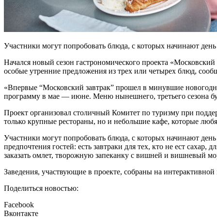
Участники могут попробовать блюда, с которых начинают день 
Начался новый сезон гастрономического проекта «Московский з
особые утренние предложения из трех или четырех блюд, сооб
«Впервые “Московский завтрак” прошел в минувшие новогодние
программу в мае — июне. Меню нынешнего, третьего сезона бу
Проект организовал столичный Комитет по туризму при поддер
только крупные рестораны, но и небольшие кафе, которые люб
Участники могут попробовать блюда, с которых начинают день 
предпочтения гостей: есть завтраки для тех, кто не ест сахар, 
заказать омлет, творожную запеканку с вишней и вишневый мо
Заведения, участвующие в проекте, собраны на интерактивной к
Поделиться новостью:
Facebook
Вконтакте