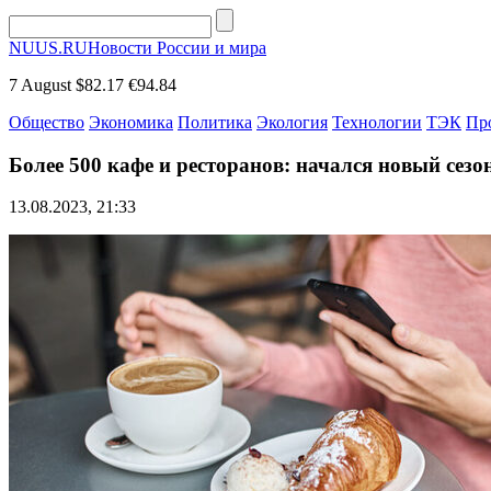
NUUS.RU
Новости России и мира
7 August
$82.17
€94.84
Общество
Экономика
Политика
Экология
Технологии
ТЭК
Пр
Более 500 кафе и ресторанов: начался новый сез
13.08.2023, 21:33