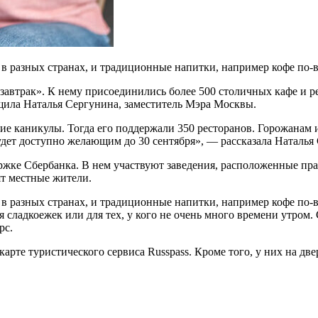
в разных странах, и традиционные напитки, например кофе по-в
автрак». К нему присоединились более 500 столичных кафе и ре
щила Наталья Сергунина, заместитель Мэра Москвы.
 каникулы. Тогда его поддержали 350 ресторанов. Горожанам и
дет доступно желающим до 30 сентября», — рассказала Наталья
жке Сбербанка. В нем участвуют заведения, расположенные прак
ят местные жители.
в разных странах, и традиционные напитки, например кофе по-в
для сладкоежек или для тех, у кого не очень много времени утром
рс.
арте туристического сервиса Russpass. Кроме того, у них на две