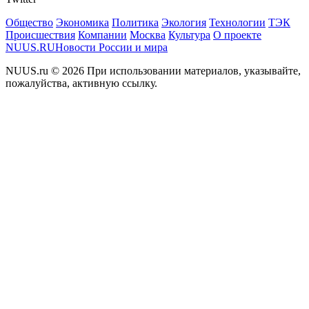
Общество
Экономика
Политика
Экология
Технологии
ТЭК
Происшествия
Компании
Москва
Культура
О проекте
NUUS.RU
Новости России и мира
NUUS.ru © 2026 При использовании материалов, указывайте,
пожалуйства, активную ссылку.