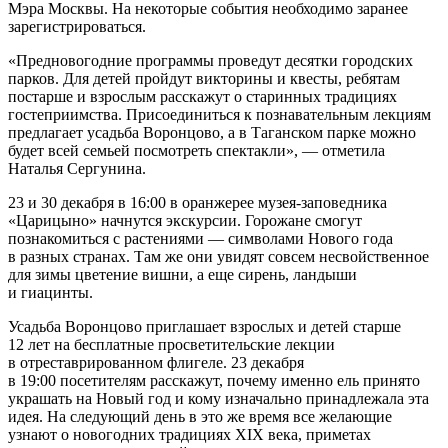
Мэра Москвы. На некоторые события необходимо заранее
зарегистрироваться.
«Предновогодние программы проведут десятки городских
парков. Для детей пройдут викторины и квесты, ребятам
постарше и взрослым расскажут о старинных традициях
гостеприимства. Присоединиться к познавательным лекциям
предлагает усадьба Воронцово, а в Таганском парке можно
будет всей семьей посмотреть спектакли», — отметила
Наталья Сергунина.
23 и 30 декабря в 16:00 в оранжерее музея-заповедника
«Царицыно» начнутся экскурсии. Горожане смогут
познакомиться с растениями — символами Нового года
в разных странах. Там же они увидят совсем несвойственное
для зимы цветение вишни, а еще сирень, ландыши
и гиацинты.
Усадьба Воронцово приглашает взрослых и детей старше
12 лет на бесплатные просветительские лекции
в отреставрированном флигеле. 23 декабря
в 19:00 посетителям расскажут, почему именно ель принято
украшать на Новый год и кому изначально принадлежала эта
идея. На следующий день в это же время все желающие
узнают о новогодних традициях XIX века, приметах