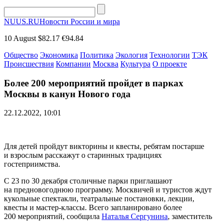
NUUS.RU
Новости России и мира
10 August
$82.17
€94.84
Общество
Экономика
Политика
Экология
Технологии
ТЭК
Происшествия
Компании
Москва
Культура
О проекте
Более 200 мероприятий пройдет в парках
Москвы в канун Нового года
22.12.2022, 10:01
Для детей пройдут викторины и квесты, ребятам постарше
и взрослым расскажут о старинных традициях
гостеприимства.
С 23 по 30 декабря столичные парки приглашают
на предновогоднюю программу. Москвичей и туристов ждут
кукольные спектакли, театральные постановки, лекции,
квесты и мастер-классы. Всего запланировано более
200 мероприятий, сообщила
Наталья Сергунина
, заместитель