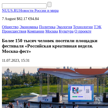
NUUS.RU
Новости России и мира
7 August
$82.17
€94.84
Общество
Экономика
Политика
Экология
Технологии
ТЭК
Происшествия
Компании
Москва
Культура
О проекте
Более 150 тысяч человек посетили площадки
фестиваля «Российская креативная неделя.
Москва-фест»
11.07.2023, 15:31