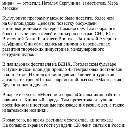
мира», — отметила Наталья Сергунина, заместитель Мэра
Москвы.
Культурную программу можно было посетить более чем
на 60 площадках. Деловую повестку обсуждали
в инновационном кластере «Ломоносов». Там собрались
более тысячи слушателей и спикеров из стран СНГ, Юго-
Восточной Азии, Ближнего Востока, Латинской Америки
и Африки. Они обменялись мнениями о перспективах
развития творческих индустрий и международного
сотрудничества.
В павильонах фестиваля на ВДНХ, Гоголевском бульваре
и Пушкинской площади прошло 45 театральных постановок
и концертов. Их подготовили для москвичей и туристов
артисты театров «Школа современной пьесы», «Мастерская
Брусникина» и других.
В парке искусств «Музеон» и парке «Сокольники» работал
павильон «Книжный город». Там презентовали лучшие
российские и иностранные произведения разных лет, а также
издательские новинки.
Кроме того, во время фестиваля состоялись кинопоказы.
На больших экранах гости увидели 120 лент, снятых в России,