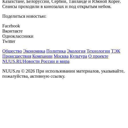
Казахстане, Белоруссии, Сербии, Таиланде и Южной Корее.
Сеансы проходили в кинозалах и под открытым небом.
Поделиться новостью:
Facebook
Вконтакте
Одноклассники
Twitter
Общество
Экономика
Политика
Экология
Технологии
ТЭК
Происшествия
Компании
Москва
Культура
О проекте
NUUS.RU
Новости России и мира
NUUS.ru © 2026 При использовании материалов, указывайте,
пожалуйства, активную ссылку.