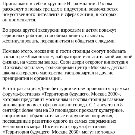
Приглашают к себе и крупные ИТ-компании. Гостям
расскажут о новых трендах в индустрии, возможностях
искусственного интеллекта и сферах жизни, в которых
он применяется.
Во время другой экскурсии взрослым и детям покажут
сервисных роботов, способных видеть, слышать,
жестикулировать, передвигаться и общаться с людьми.
Помимо этого, москвичи и гости столицы смогут побывать
в кластере «Ломоносов», лаборатории испытательной ядерной
физики, на часовом заводе. Свои двери откроют киностудия
«Союзмультфильм», фольклорный центр «Москва», детская
школа актерского мастерства, гастроквартал и другие
предприятия и организации.
В этот раз акция «День без турникетов» проводится в рамках
форума-фестиваля «Территория будущего. Москва 2030»,
который представит москвичам и гостям столицы главные
инновации во всех сферах жизни города. С 1 августа по 8
сентября более чем на 30 площадках проходят культурные,
спортивные, образовательные и другие мероприятия,
посвященные развитию одного из самых современных
мегаполисов мира. Посетители форума-фестиваля
«Территория будущего. Москва 2030» могут не только