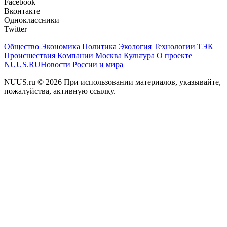
Facebook
Вконтакте
Одноклассники
Twitter
Общество
Экономика
Политика
Экология
Технологии
ТЭК
Происшествия
Компании
Москва
Культура
О проекте
NUUS.RU
Новости России и мира
NUUS.ru © 2026 При использовании материалов, указывайте,
пожалуйства, активную ссылку.