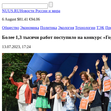
NUUS.RU
Новости России и мира
6 August
$81.41
€94.06
Общество
Экономика
Политика
Экология
Технологии
ТЭК
Пр
Более 1,3 тысячи работ поступило на конкурс «Г
13.07.2023, 17:24