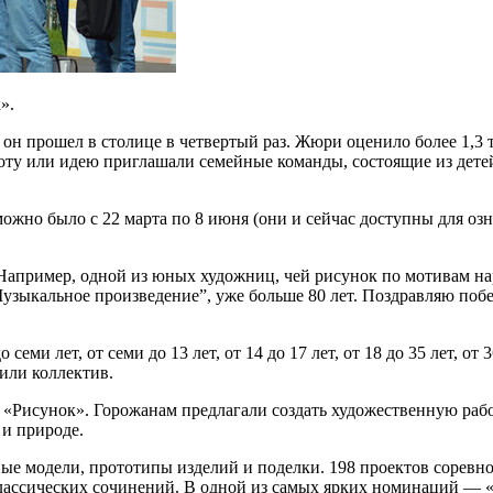
».
 он прошел в столице в четвертый раз. Жюри оценило более 1,3
оту или идею приглашали семейные команды, состоящие из детей
ожно было с 22 марта по 8 июня (они и сейчас доступны для оз
 Например, одной из юных художниц, чей рисунок по мотивам на
узыкальное произведение”, уже больше 80 лет. Поздравляю побе
еми лет, от семи до 13 лет, от 14 до 17 лет, от 18 до 35 лет, от
или коллектив.
 «Рисунок». Горожанам предлагали создать художественную раб
и природе.
ные модели, прототипы изделий и поделки. 198 проектов сорев
лассических сочинений. В одной из самых ярких номинаций — «