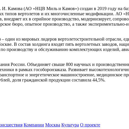
 И. Камова (АО «НЦВ Миль и Камов») создан в 2019 году на ба
ных типов вертолетов и их многочисленные модификации. АО «
, внедряет их в серийное производство, модернизирует, сопров
рское бюро, опытное производство, а также экспериментально-и
 – один из мировых лидеров вертолетостроительной отрасли, ед
оскве. В состав холдинга входят пять вертолетных заводов, на
я по производству и обслуживанию комплектующих изделий, ави
ания России. Объединяет свыше 800 научных и производственны
хники в рамках гособоронзаказа. Развивает высокотехнологичн
 транспортное и энергетическое машиностроение, медицинское п
ублей, доля гражданской продукции составила 44,5%.
оисшествия
Компании
Москва
Культура
О проекте