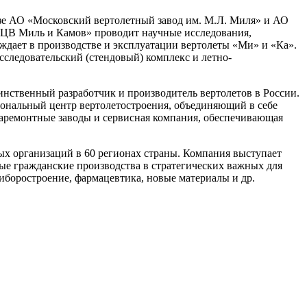
зе АО «Московский вертолетный завод им. М.Л. Миля» и АО
НЦВ Миль и Камов» проводит научные исследования,
ождает в производстве и эксплуатации вертолеты «Ми» и «Ка».
сследовательский (стендовый) комплекс и летно-
инственный разработчик и производитель вертолетов в России.
циональный центр вертолетостроения, объединяющий в себе
аремонтные заводы и сервисная компания, обеспечивающая
х организаций в 60 регионах страны. Компания выступает
ые гражданские производства в стратегических важных для
риборостроение, фармацевтика, новые материалы и др.