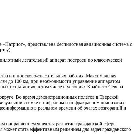
 «Патриот», представлена беспилотная авиационная система с
тау).
пилотный летательный аппарат построен по классической
ства и в поисково-спасательных работах. Максимальная
связи до 100 км, при необходимости управление аппаратом
етных испытаниях, в том числе в условиях Крайнего Севера.
круге. Во время демонстрационных полетов в Тверской
изуальной съемке в цифровом и инфракрасном диапазонах
идеоинформацию в реальном времени об очагах возгораний и
им направлением является развитие гражданской сферы
я может стать эффективным решением для задач гражданского