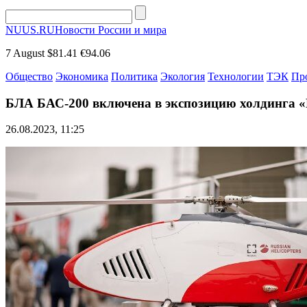
NUUS.RU
Новости России и мира
7 August
$81.41
€94.06
Общество
Экономика
Политика
Экология
Технологии
ТЭК
Пр
БЛА БАС-200 включена в экспозицию холдинга «
26.08.2023, 11:25