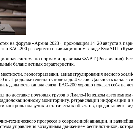
тех на форуме «Армия-2023», проходящем 14–20 августа в парке
тво БАС-200 развернуто на авиационном заводе КумАПП (Кумер
ционная система по нормам и правилам ФАВТ (Росавиация). Бес
льный баланс летных характеристик.
местности, геологоразведки, авиапатрулирования лесного хозяй
00 кг. Продолжительность полета до 4 часов. Дальность канала 
чить дальность канала связи. БАС-200 хорошо показал себя на л
 по доставке почтовых грузов в Ямало-Ненецком автономном о
радиолокационному мониторингу, ретрансляции информации и в
ти контроль плавучих и статических объектов, предоставлять в
чно-технического прогресса в современной авиации, и важнейш
стема управления воздушным движением беспилотников, котора