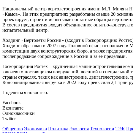
Национальный центр вертолетостроения имени М.Л. Миля и Н.
«Камов». На этих предприятиях разработаны свыше 20 основ
проектирует, строит и испытывает опытные образцы вертолетов
В состав предприятия входит объединенное опытно-конструкто
испытательный центр.
Холдинг «Вертолеты России» (входит в Госкорпорацию Ростех)
Холдинг образован в 2007 году. Головной офис расположен в М
компетенции двух конструкторских бюро, а также предприяти
послепродажное сопровождение в России и за ее пределами.
Госкорпорация Ростех – крупнейшая машиностроительная комп
ключевым поставщиком вооружений, военной и специальной те
страны отраслях, таких как авиастроение, двигателестроение,
Консолидированная выручка в 2022 году превысила 2,1 трлн р
Поделиться новостью:
Facebook
Вконтакте
Одноклассники
Twitter
Общество
Экономика
Политика
Экология
Технологии
ТЭК
Пр