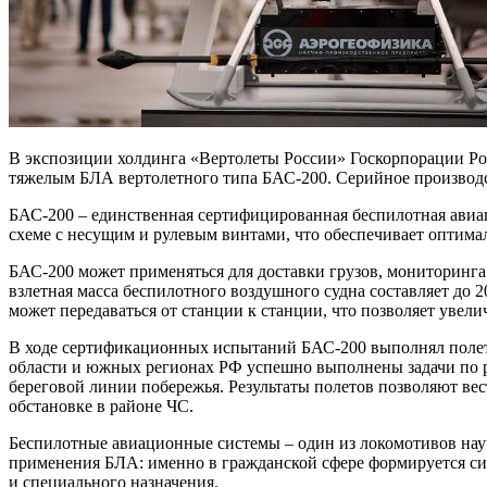
В экспозиции холдинга «Вертолеты России» Госкорпорации Рос
тяжелым БЛА вертолетного типа БАС-200. Серийное производс
БАС-200 – единственная сертифицированная беспилотная авиа
схеме с несущим и рулевым винтами, что обеспечивает оптима
БАС-200 может применяться для доставки грузов, мониторинга 
взлетная масса беспилотного воздушного судна составляет до 2
может передаваться от станции к станции, что позволяет увели
В ходе сертификационных испытаний БАС-200 выполнял полеты
области и южных регионах РФ успешно выполнены задачи по 
береговой линии побережья. Результаты полетов позволяют вес
обстановке в районе ЧС.
Беспилотные авиационные системы – один из локомотивов нау
применения БЛА: именно в гражданской сфере формируется си
и специального назначения.