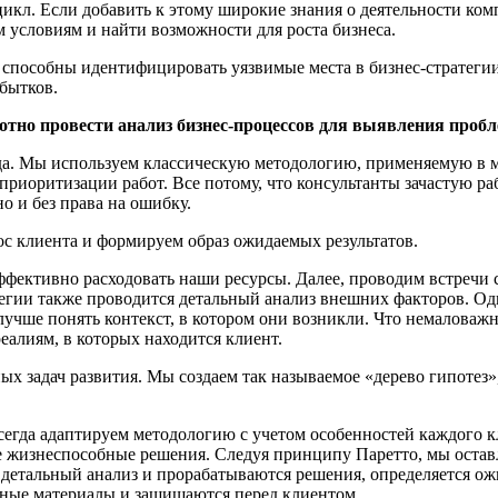
икл. Если добавить к этому широкие знания о деятельности комп
 условиям и найти возможности для роста бизнеса.
ы способны идентифицировать уязвимые места в бизнес-стратег
бытков.
мотно провести анализ бизнес-процессов для выявления про
да. Мы используем классическую методологию, применяемую в 
риоритизации работ. Все потому, что консультанты зачастую ра
о и без права на ошибку.
ос клиента и формируем образ ожидаемых результатов.
эффективно расходовать наши ресурсы. Далее, проводим встреч
егии также проводится детальный анализ внешних факторов. Одн
ше понять контекст, в котором они возникли. Что немаловажно
еалиям, в которых находится клиент.
 задач развития. Мы создаем так называемое «дерево гипотез»,
егда адаптируем методологию с учетом особенностей каждого кл
ее жизнеспособные решения. Следуя принципу Паретто, мы оста
ся детальный анализ и прорабатываются решения, определяется 
тные материалы и защищаются перед клиентом.