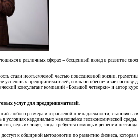
ющихся в различных сферах – бесценный вклад в развитие своег
ность стали неотъемлемой частью повседневной жизни, грамотн
е успешных предпринимателей, и как он обеспечивает основу дл
ский консультант компаний «Большой четверки» и автор курс
говых услуг для предпринимателей.
ний любого размера и отраслевой принадлежности, становясь с
 в условиях кардинально меняющейся геоэкономической среды,
нтов, ведь их зовут, когда требуется помощь в решении нестанд
оступ к обширной методологии по развитию бизнеса, которая 