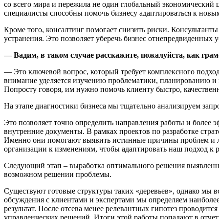
со всего мира и пережила не один глобальный экономический ц
специалисты способны помочь бизнесу адаптироваться к новым
Кроме того, консалтинг помогает снизить риски. Консультант
устранения. Это позволяет уберечь бизнес отнепредвиденных у
— Вадим, в таком случае расскажите, пожалуйста, как гра
— Это ключевой вопрос, который требует комплексного подхо
внимание уделяется изучению проблематики, планированию и п
Попросту говоря, им нужно помочь клиенту быстро, качественн
На этапе диагностики бизнеса мы тщательно анализируем запр
Это позволяет точно определить направления работы и более 
внутренние документы. В рамках проектов по разработке страт
Именно они помогают выявить истинные причины проблем и луч
организации к изменениям, чтобы адаптировать наш подход к р
Следующий этап – выработка оптимального решения выявленных
возможном решении проблемы.
Существуют готовые структуры таких «деревьев», однако мы вс
обсуждения с клиентами и экспертами мы определяем наибол
результат. После отсева менее релевантных гипотез проводит
управленческих решений. Итоги этой работы попадают в отче