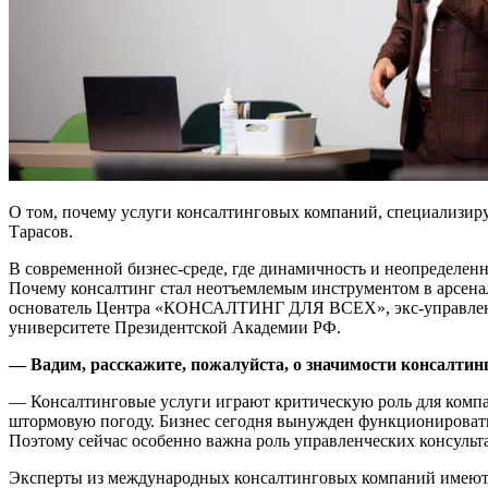
О том, почему услуги консалтинговых компаний, специализиру
Тарасов.
В современной бизнес-среде, где динамичность и неопределен
Почему консалтинг стал неотъемлемым инструментом в арсенал
основатель Центра «КОНСАЛТИНГ ДЛЯ ВСЕХ», экс-управленче
университете Президентской Академии РФ.
— Вадим, расскажите, пожалуйста, о значимости консалтин
— Консалтинговые услуги играют критическую роль для компа
штормовую погоду. Бизнес сегодня вынужден функционировать
Поэтому сейчас особенно важна роль управленческих консульта
Эксперты из международных консалтинговых компаний имеют д