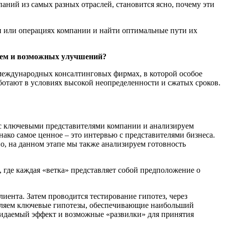
аний из самых разных отраслей, становится ясно, почему эти
ии или операциях компании и найти оптимальные пути их
блем и возможных улучшений?
международных консалтинговых фирмах, в которой особое
ботают в условиях высокой неопределенности и сжатых сроков.
и с ключевыми представителями компании и анализируем
ако самое ценное – это интервью с представителями бизнеса.
, на данном этапе мы также анализируем готовность
 где каждая «ветка» представляет собой предположение о
иента. Затем проводится тестирование гипотез, через
вляем ключевые гипотезы, обеспечивающие наибольший
ожидаемый эффект и возможные «развилки» для принятия