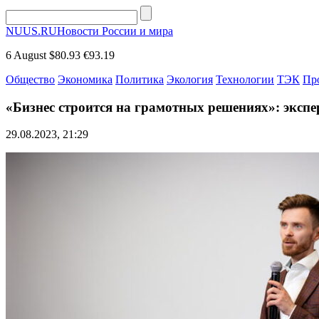
NUUS.RU
Новости России и мира
6 August
$80.93
€93.19
Общество
Экономика
Политика
Экология
Технологии
ТЭК
Пр
«Бизнес строится на грамотных решениях»: эксп
29.08.2023, 21:29