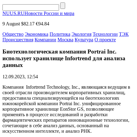
NUUS.RU
Новости России и мира
9 August
$82.17
€94.84
Общество
Экономика
Политика
Экология
Технологии
ТЭК
Происшествия
Компании
Москва
Культура
О проекте
Биотехнологическая компания Portrai Inc.
использует хранилище Infortrend для анализа
данных
12.09.2023, 12:54
Компания Infortrend Technology, Inc., являющаяся ведущим в
своей отрасли производителем корпоративных хранилищ,
предоставила специализирующейся на биотехнологиях
южнокорейской компании Portrai Inc. унифицированное
корпоративное хранилище EonStor GS, позволяющее
применять в процессе исследований и разработки
фармацевтических препаратов инновационные технологии,
сочетающие в себе анализ данных, основанный на
искусственном интеллекте, и анализ РНК.