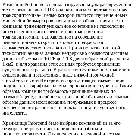
Компания Portrai Inc. специализируется на ультрасовременной
технологии анализа РНК под названием «пространственная
транскриптомика», целью которой является изучение новых
мишеней и биомаркеров, связанных с заболеваниями. Эта
компания применяет уникальное сочетание из технологии
искусственного интеллекта и пространственной
транскриптомики, направленное на совершение
революционных открытий в области разработки
фармацевтических препаратов. При использовании этой
технологии анализа данных непрерывно создаются массивы
данных объемом от 10 ГБ до 1 ТБ для изображений размером
1 см2, и для хранения этих данных требуется хранилище
существенного размера. В работе систем облачных хранилищ
существовали препятствия в виде низкой пропускной
способности сети Интернет и дорогостоящей ежемесячной
подписки на тарифные пакеты корпоративного уровня. Таким
образом, компании требовалось хранилище данных по
разумной цене, способное хранить и обрабатывать огромные
объемы данных исследований, получаемых в процессе
осуществления расчетов с использованием искусственного
интеллекта.
Хранилище Infortrend было выбрано компанией из-за его
безупречной репутации, стабильности работы и
производительности. Для внедрения передовой и весьма