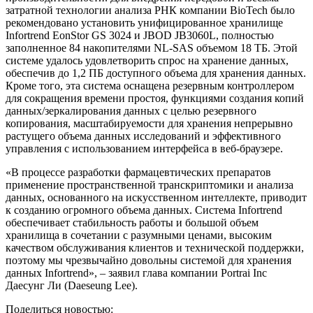
затратной технологии анализа РНК компании BioTech было
рекомендовано установить унифицированное хранилище
Infortrend EonStor GS 3024 и JBOD JB3060L, полностью
заполненное 84 накопителями NL-SAS объемом 18 ТБ. Этой
системе удалось удовлетворить спрос на хранение данных,
обеспечив до 1,2 ПБ доступного объема для хранения данных.
Кроме того, эта система оснащена резервным контроллером
для сокращения времени простоя, функциями создания копий
данных/зеркалирования данных с целью резервного
копирования, масштабируемости для хранения непрерывно
растущего объема данных исследований и эффективного
управления с использованием интерфейса в веб-браузере.
«В процессе разработки фармацевтических препаратов
применение пространственной транскриптомики и анализа
данных, основанного на искусственном интеллекте, приводит
к созданию огромного объема данных. Система Infortrend
обеспечивает стабильность работы и большой объем
хранилища в сочетании с разумными ценами, высоким
качеством обслуживания клиентов и технической поддержки,
поэтому мы чрезвычайно довольны системой для хранения
данных Infortrend», – заявил глава компании Portrai Inc
Даесунг Ли (Daeseung Lee).
Поделиться новостью: