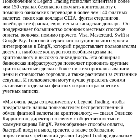
Подключение к Legend Trading позволяет клиентам в более
чем 150 странах безопасно покупать криптовалюту с
помощью банковских переводов в более чем 140 фиатных
валютах, таких как доллары США, фунты стерлингов,
швейцарские франки, евро, иены и канадские доллары. Он
поддерживает большинство основных местных способов
оплаты, включая, помимо прочего, Visa, Mastercard, Swift и
Google Pay. Торговый сервис институционального уровня
интегрирован в BingX, который предоставляет пользователям
доступ к наиболее конкурентоспособным ценам на
криптовалюту и высокую ликвидность. Эта обширная
банковская инфраструктура позволяет проводить крупные
крипто-фиатные сделки с более низким проскальзыванием
цены и стоимостью торговли, а также расчетами за считанные
секунды. И пользователи могут лучше управлять своими
активами в отдельных фиатных и криптографических
учетных записях.
«Мы очень рады сотрудничеству с Legend Trading, чтобы
предоставить нашим пользователям беспрепятственный
обмен фиатной валюты на криптовалюту, — сказал Элвиско
Каррингтон, директор по связям с общественностью и
коммуникациям BingX. Разнообразные способы оплаты,
быстрый ввод и вывод средств, а также соблюдение
нормативных требований делают Legend Trading идеальным