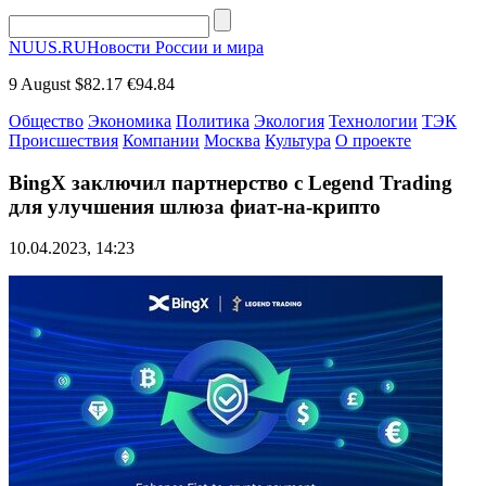
NUUS.RU
Новости России и мира
9 August
$82.17
€94.84
Общество
Экономика
Политика
Экология
Технологии
ТЭК
Происшествия
Компании
Москва
Культура
О проекте
BingX заключил партнерство с Legend Trading
для улучшения шлюза фиат-на-крипто
10.04.2023, 14:23