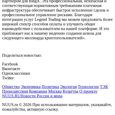
партнером для BingX. Эта профессиональная, безопасная и
соответствующая нормативным требованиям платежная
инфраструктура обеспечивает быстрое исполнение сделок и
профессиональное управление рисками. Благодаря
интеграции услуг Legend Trading мы можем предложить более
широкий спектр способов оплаты и улучшить общее
взаимодействие с пользователем на нашей платформе. И это
приближает нас к нашему видению создания шлюза для
следующего миллиарда криптопользователей».
Поделиться новостью:
Facebook
Вконтакте
Одноклассники
Twitter
Общество
Экономика
Политика
Экология
Технологии
ТЭК
Происшествия
Компании
Москва
Культура
О проекте
NUUS.RU
Новости России и мира
NUUS.ru © 2026 При использовании материалов, указывайте,
пожалуйства, активную ссылку.