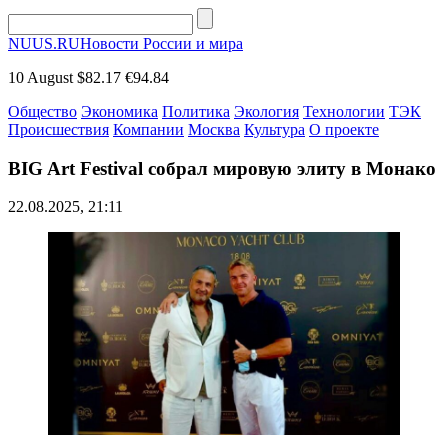
NUUS.RU
Новости России и мира
10 August
$82.17
€94.84
Общество
Экономика
Политика
Экология
Технологии
ТЭК
Происшествия
Компании
Москва
Культура
О проекте
BIG Art Festival собрал мировую элиту в Монако
22.08.2025, 21:11