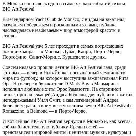
В Монако состоялось одно из самых ярких событий сезона —
BIG Art Festival.
В легендарном Yacht Club de Monaco, с видом на закат над
лазурным побережьем и роскошными яхтами, публика
наслаждалась незабываемым шоу, атмосферой красоты и
стиля.
BIG Art Festival уже 5 лет проходит в самых потрясающих
локациях мира — в Монако, Дубае, Капри, Порто-Черво,
Портофино, Санкт-Морице, Куршевеле и других.
Совсем недавно прошли летние BIG Art Festival гала, среди
которых — вечер в Нью-Йорке, посвящённый чемпионату
мира по футболу, на котором выступила зажигательная Рита
Ора. На вечере в бутик-отеле D Maris Bay в Мармарисе
исполнил любимые хиты Эрос Рамазотти. На старинной
вилле, принадлежащей Андреа Бочелли, для публики зажигал
неподражаемый Уилл Смит, а сам легендарный Андреа
Бочелли украсил своим выступлением вечер BIG Art Festival в
Romazzino, a Belmond — в Порто-Черво.
И вот сейчас BIG Art Festival вернулся в Монако и, как всегда,
собрал блистательную публику. Среди гостей —
представители мировой элиты, ценители музыки, культуры и