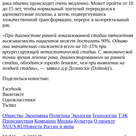
рака обычно происходит очень медленно. Может пройти от 10
до 15 лет, чтобы нормальный эпителий переродился в
аденоматозные полипы, а затем, подвергнувшись
злокачественной трансформации, перерос в колоректальный
рак.
«
При диагностике ранней локализованной стадии пятилетняя
выживаемость пациентов может достигать 90%. Однако
она значительно снижается всего на 10–15% при
прогрессирующей метастатической стадии. С экономической
точки зрения лечение рака, диагностированного на ранней
стадии, обходится гораздо дешевле, чем при выявлении на
поздней стадии»
, — заявил д-р Долински (Dolinský).
Поделиться новостью:
Facebook
Вконтакте
Одноклассники
Twitter
Общество
Экономика
Политика
Экология
Технологии
ТЭК
Происшествия
Компании
Москва
Культура
О проекте
NUUS.RU
Новости России и мира