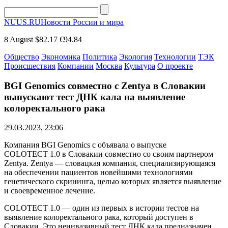
NUUS.RU
Новости России и мира
8 August
$82.17
€94.84
Общество
Экономика
Политика
Экология
Технологии
ТЭК
Происшествия
Компании
Москва
Культура
О проекте
BGI Genomics совместно с Zentya в Словакии
выпускают тест ДНК кала на выявление
колоректального рака
29.03.2023, 23:06
Компания BGI Genomics с объявала о выпуске
COLOTECT 1.0 в Словакии совместно со своим партнером
Zentya. Zentya — словацкая компания, специализирующаяся
на обеспечении пациентов новейшими технологиями
генетического скрининга, целью которых является выявление
и своевременное лечение.
COLOTECT 1.0 — один из первых в истории тестов на
выявление колоректального рака, который доступен в
Словакии. Это неинвазивный тест ДНК кала предназначен