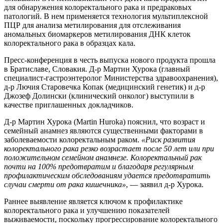
для обнаружения колоректального рака и предраковых
патологий. В нем применяется технология мультиплексной
ПЦР для анализа метилирования для отслеживания
аномальных биомаркеров метилирования ДНК клеток
колоректального рака в образцах кала.
Пресс-конференция в честь выпуска нового продукта прошла
в Братиславе, Словакия. Д-р Мартин Хурока (главный
специалист-гастроэнтеролог Министерства здравоохранения),
д-р Лючия Старовечка Копак (медицинский генетик) и д-р
Джозеф Долински (клинический онколог) выступили в
качестве приглашенных докладчиков.
Д-р Мартин Хурока (Martin Huroka) пояснил, что возраст и
семейный анамнез являются существенными факторами в
заболеваемости колоректальным раком.
«Риск развития
колоректального рака резко возрастает после 50 лет или при
положительном семейном анамнезе. Колоректальный рак
почти на 100% предотвратим и благодаря регулярным
профилактическим обследованиям удается предотвратить
случаи смерти от рака кишечника»
, — заявил д-р Хурока.
Раннее выявление является ключом к профилактике
колоректального рака и улучшению показателей
выживаемости, поскольку прогрессирование колоректального