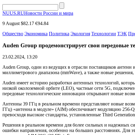
NUUS.RU
Новости России и мира
9 August
$82.17
€94.84
Общество
Экономика
Политика
Экология
Технологии
ТЭК
Пр
Auden Group продемонстрирует свои передовые т
23.02.2024, 13:20
Auden Group, один из ведущих в отрасли поставщиков антенн 
миллиметрового диапазона (mmWave), а также новые решения,
Auden имеет историю разработки антенных технологий, котор
низкой околоземной орбите (LEO), частные сети 5G, подключенн
передовые технологические инновации открывают новые возмо
Антенны 39 ГГц в реальном времени представляют новые возм
ГГц) «антенна в модуле» (AIM) обеспечивает модуляцию 256-
превосходя высокие стандарты, установленные Third Generatio
Решения в реальном времени для более сильных и надежных си
ошибки направления, особенно на больших расстояниях. Для эт