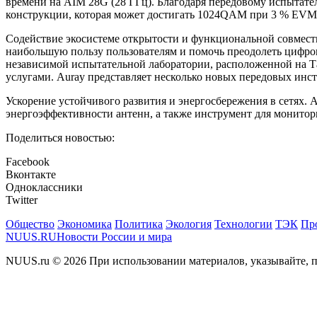
времени на AIM 28G (28 ГГц). Благодаря передовому испытат
конструкции, которая может достигать 1024QAM при 3 % EVM,
Содействие экосистеме открытости и функциональной совмест
наибольшую пользу пользователям и помочь преодолеть цифрово
независимой испытательной лаборатории, расположенной на
услугами. Auray представляет несколько новых передовых инс
Ускорение устойчивого развития и энергосбережения в сетях. 
энергоэффективности антенн, а также инструмент для монитор
Поделиться новостью:
Facebook
Вконтакте
Одноклассники
Twitter
Общество
Экономика
Политика
Экология
Технологии
ТЭК
Пр
NUUS.RU
Новости России и мира
NUUS.ru © 2026 При использовании материалов, указывайте, п