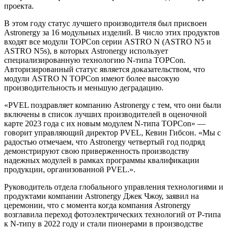
проекта.
В этом году статус лучшего производителя был присвоен
Astronergy за 16 модульных изделий. В число этих продуктов
входят все модули TOPCon серии ASTRO N (ASTRO N5 и
ASTRO N5s), в которых Astronergy использует
специализированную технологию N-типа TOPCon.
Авторизированный статус является доказательством, что
модули ASTRO N TOPCon имеют более высокую
производительность и меньшую деградацию.
«PVEL поздравляет компанию Astronergy с тем, что они были
включены в список лучших производителей в оценочной
карте 2023 года с их новым модулем N-типа TOPCon» —
говорит управляющий директор PVEL, Кевин Гибсон. «Мы с
радостью отмечаем, что Astronergy четвертый год подряд
демонстрируют свою приверженность производству
надежных модулей в рамках программы квалификации
продукции, организованной PVEL.».
Руководитель отдела глобального управления технологиями и
продуктами компании Astronergy Джек Чжоу, заявил на
церемонии, что с момента когда компания Astronergy
возглавила переход фотоэлектрических технологий от Р-типа
к N-типу в 2022 году и стали пионерами в производстве