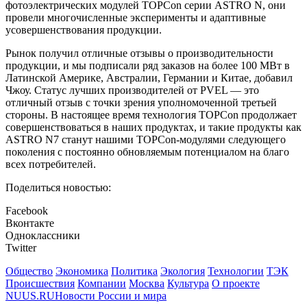
фотоэлектрических модулей TOPCon серии ASTRO N, они
провели многочисленные эксперименты и адаптивные
усовершенствования продукции.
Рынок получил отличные отзывы о производительности
продукции, и мы подписали ряд заказов на более 100 МВт в
Латинской Америке, Австралии, Германии и Китае, добавил
Чжоу. Статус лучших производителей от PVEL — это
отличный отзыв с точки зрения уполномоченной третьей
стороны. В настоящее время технология TOPCon продолжает
совершенствоваться в наших продуктах, и такие продукты как
ASTRO N7 станут нашими TOPCon-модулями следующего
поколения с постоянно обновляемым потенциалом на благо
всех потребителей.
Поделиться новостью:
Facebook
Вконтакте
Одноклассники
Twitter
Общество
Экономика
Политика
Экология
Технологии
ТЭК
Происшествия
Компании
Москва
Культура
О проекте
NUUS.RU
Новости России и мира