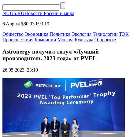
NUUS.RU
Новости России и мира
6 August
$80.93
€93.19
Общество
Экономика
Политика
Экология
Технологии
ТЭК
Происшествия
Компании
Москва
Культура
О проекте
Astronergy получил титул «Лучший
производитель 2023 года» от PVEL
26.05.2023, 23:10