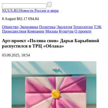
NUUS.RU
Новости России и мира
8 August
$82.17
€94.84
Общество
Экономика
Политика
Экология
Технологии
ТЭК
Происшествия
Компании
Москва
Культура
О проекте
Арт-проект «Поляна снов» Дарьи Барыбиной
распустился в ТРЦ «Облака»
03.09.2025, 18:54