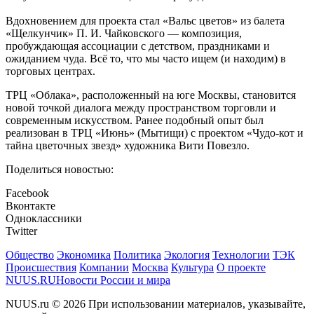
Вдохновением для проекта стал «Вальс цветов» из балета
«Щелкунчик» П. И. Чайковского — композиция,
пробуждающая ассоциации с детством, праздниками и
ожиданием чуда. Всё то, что мы часто ищем (и находим) в
торговых центрах.
ТРЦ «Облака», расположенный на юге Москвы, становится
новой точкой диалога между пространством торговли и
современным искусством. Ранее подобный опыт был
реализован в ТРЦ «Июнь» (Мытищи) с проектом «Чудо-кот и
тайна цветочных звезд» художника Вити Повезло.
Поделиться новостью:
Facebook
Вконтакте
Одноклассники
Twitter
Общество
Экономика
Политика
Экология
Технологии
ТЭК
Происшествия
Компании
Москва
Культура
О проекте
NUUS.RU
Новости России и мира
NUUS.ru © 2026 При использовании материалов, указывайте,