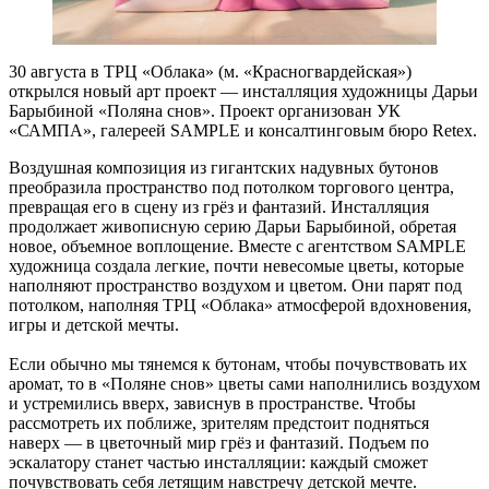
30 августа в ТРЦ «Облака» (м. «Красногвардейская»)
открылся новый арт проект — инсталляция художницы Дарьи
Барыбиной «Поляна снов». Проект организован УК
«САМПА», галереей SAMPLE и консалтинговым бюро Retex.
Воздушная композиция из гигантских надувных бутонов
преобразила пространство под потолком торгового центра,
превращая его в сцену из грёз и фантазий. Инсталляция
продолжает живописную серию Дарьи Барыбиной, обретая
новое, объемное воплощение. Вместе с агентством SAMPLE
художница создала легкие, почти невесомые цветы, которые
наполняют пространство воздухом и цветом. Они парят под
потолком, наполняя ТРЦ «Облака» атмосферой вдохновения,
игры и детской мечты.
Если обычно мы тянемся к бутонам, чтобы почувствовать их
аромат, то в «Поляне снов» цветы сами наполнились воздухом
и устремились вверх, зависнув в пространстве. Чтобы
рассмотреть их поближе, зрителям предстоит подняться
наверх — в цветочный мир грёз и фантазий. Подъем по
эскалатору станет частью инсталляции: каждый сможет
почувствовать себя летящим навстречу детской мечте.