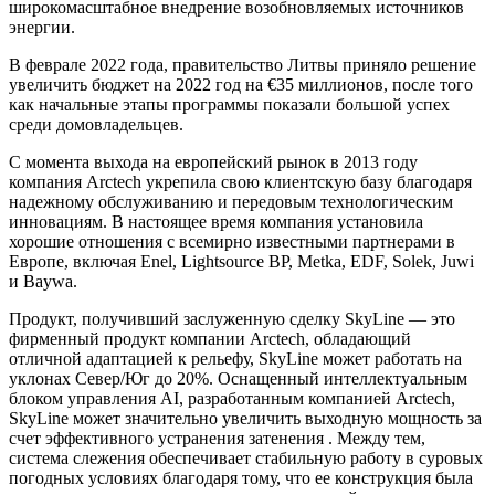
широкомасштабное внедрение возобновляемых источников
энергии.
В феврале 2022 года, правительство Литвы приняло решение
увеличить бюджет на 2022 год на €35 миллионов, после того
как начальные этапы программы показали большой успех
среди домовладельцев.
С момента выхода на европейский рынок в 2013 году
компания Arctech укрепила свою клиентскую базу благодаря
надежному обслуживанию и передовым технологическим
инновациям. В настоящее время компания установила
хорошие отношения с всемирно известными партнерами в
Европе, включая Enel, Lightsource BP, Metka, EDF, Solek, Juwi
и Baywa.
Продукт, получивший заслуженную сделку SkyLine — это
фирменный продукт компании Arctech, обладающий
отличной адаптацией к рельефу, SkyLine может работать на
уклонах Север/Юг до 20%. Оснащенный интеллектуальным
блоком управления AI, разработанным компанией Arctech,
SkyLine может значительно увеличить выходную мощность за
счет эффективного устранения затенения . Между тем,
система слежения обеспечивает стабильную работу в суровых
погодных условиях благодаря тому, что ее конструкция была