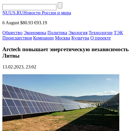
NUUS.RU
Новости России и мира
6 August
$80.93
€93.19
Общество
Экономика
Политика
Экология
Технологии
ТЭК
Происшествия
Компании
Москва
Культура
О проекте
Arctech повышает энергетическую независимость
Литвы
13.02.2023, 23:02