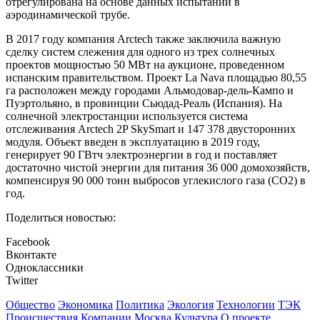
отрегулирована на основе данных испытаний в
аэродинамической трубе.
В 2017 году компания Arctech также заключила важную
сделку систем слежения для одного из трех солнечных
проектов мощностью 50 МВт на аукционе, проведенном
испанским правительством. Проект La Nava площадью 80,55
га расположен между городами Альмодовар-дель-Кампо и
Пуэртольяно, в провинции Сьюдад-Реаль (Испания). На
солнечной электростанции используется система
отслеживания Arctech 2P SkySmart и 147 378 двусторонних
модуля. Объект введен в эксплуатацию в 2019 году,
генерирует 90 ГВтч электроэнергии в год и поставляет
достаточно чистой энергии для питания 36 000 домохозяйств,
компенсируя 90 000 тонн выбросов углекислого газа (CO2) в
год.
Поделиться новостью:
Facebook
Вконтакте
Одноклассники
Twitter
Общество
Экономика
Политика
Экология
Технологии
ТЭК
Происшествия
Компании
Москва
Культура
О проекте