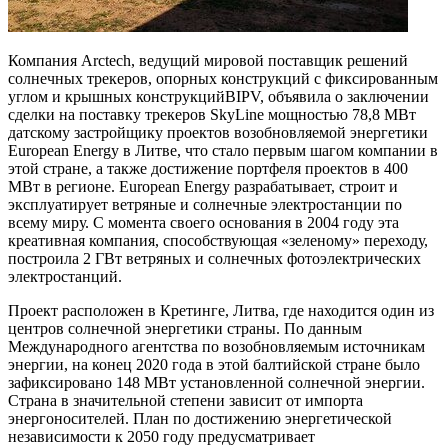
Компания Arctech, ведущий мировой поставщик решений
солнечных трекеров, опорных конструкций с фиксированным
углом и крышных конструкцийBIPV, объявила о заключении
сделки на поставку трекеров SkyLine мощностью 78,8 МВт
датскому застройщику проектов возобновляемой энергетики
European Energy в Литве, что стало первым шагом компании в
этой стране, а также достижение портфеля проектов в 400
МВт в регионе. European Energy разрабатывает, строит и
эксплуатирует ветряные и солнечные электростанции по
всему миру. С момента своего основания в 2004 году эта
креативная компания, способствующая «зеленому» переходу,
построила 2 ГВт ветряных и солнечных фотоэлектрических
электростанций.
Проект расположен в Кретинге, Литва, где находится один из
центров солнечной энергетики страны. По данным
Международного агентства по возобновляемым источникам
энергии, на конец 2020 года в этой балтийской стране было
зафиксировано 148 МВт установленной солнечной энергии.
Страна в значительной степени зависит от импорта
энергоносителей. План по достижению энергетической
независимости к 2050 году предусматривает