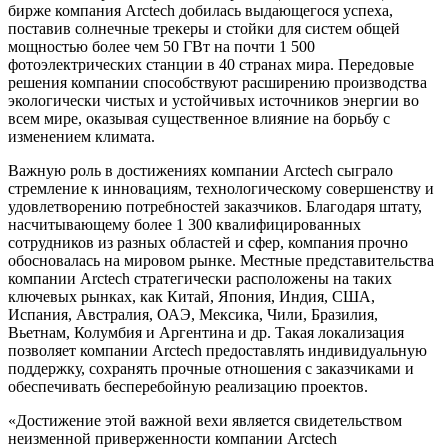
бирже компания Arctech добилась выдающегося успеха,
поставив солнечные трекеры и стойки для систем общей
мощностью более чем 50 ГВт на почти 1 500
фотоэлектрических станции в 40 странах мира. Передовые
решения компании способствуют расширению производства
экологически чистых и устойчивых источников энергии во
всем мире, оказывая существенное влияние на борьбу с
изменением климата.
Важную роль в достижениях компании Arctech сыграло
стремление к инновациям, технологическому совершенству и
удовлетворению потребностей заказчиков. Благодаря штату,
насчитывающему более 1 300 квалифицированных
сотрудников из разных областей и сфер, компания прочно
обосновалась на мировом рынке. Местные представительства
компании Arctech стратегически расположены на таких
ключевых рынках, как Китай, Япония, Индия, США,
Испания, Австралия, ОАЭ, Мексика, Чили, Бразилия,
Вьетнам, Колумбия и Аргентина и др. Такая локализация
позволяет компании Arctech предоставлять индивидуальную
поддержку, сохранять прочные отношения с заказчиками и
обеспечивать бесперебойную реализацию проектов.
«Достижение этой важной вехи является свидетельством
неизменной приверженности компании Arctech