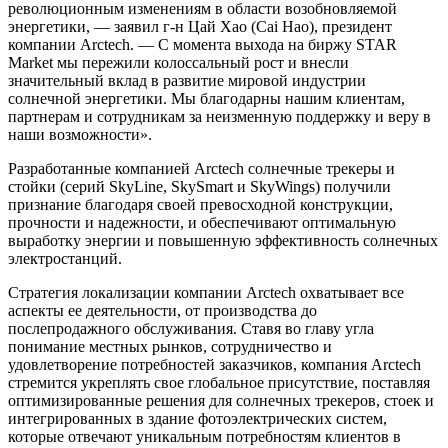
революционным изменениям в области возобновляемой
энергетики, — заявил г-н Цай Хао (Cai Hao), президент
компании Arctech. — С момента выхода на биржу STAR
Market мы пережили колоссальный рост и внесли
значительный вклад в развитие мировой индустрии
солнечной энергетики. Мы благодарны нашим клиентам,
партнерам и сотрудникам за неизменную поддержку и веру в
наши возможности».
Разработанные компанией Arctech солнечные трекеры и
стойки (серий SkyLine, SkySmart и SkyWings) получили
признание благодаря своей превосходной конструкции,
прочности и надежности, и обеспечивают оптимальную
выработку энергии и повышенную эффективность солнечных
электростанций.
Стратегия локализации компании Arctech охватывает все
аспекты ее деятельности, от производства до
послепродажного обслуживания. Ставя во главу угла
понимание местных рынков, сотрудничество и
удовлетворение потребностей заказчиков, компания Arctech
стремится укреплять свое глобальное присутствие, поставляя
оптимизированные решения для солнечных трекеров, стоек и
интегрированных в здание фотоэлектрических систем,
которые отвечают уникальным потребностям клиентов в