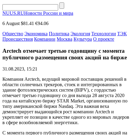
NUUS.RU
Новости России и мира
6 August
$81.41
€94.06
Общество
Экономика
Политика
Экология
Технологии
ТЭК
Происшествия
Компании
Москва
Культура
О проекте
Arctech отмечает третью годовщину с момента
публичного размещения своих акций на бирже
31.08.2023, 15:21
Компания Arctech, ведущий мировой поставщик решений в
области солнечных трекеров, стоек и интегрированных в
здание фотоэлектрических систем (BIPV), с гордостью
отмечает третью годовщину со дня выхода 28 августа 2020
года на китайскую биржу STAR Market, организованную по
типу американской биржи Nasdaq. Эта важная веха
демонстрирует выдающийся рост компании Arctech и
укрепляет ее позиции в качестве одного из мировых лидеров
в сфере возобновляемой энергетики.
С момента первого публичного размещения своих акций на