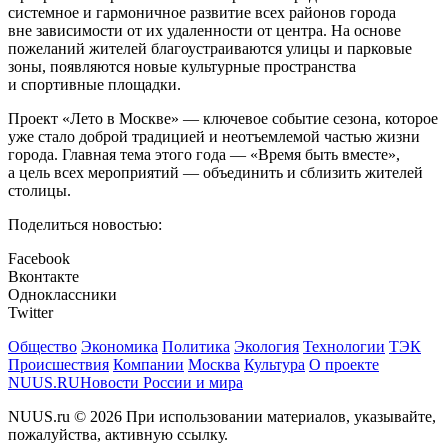
системное и гармоничное развитие всех районов города
вне зависимости от их удаленности от центра. На основе
пожеланий жителей благоустраиваются улицы и парковые
зоны, появляются новые культурные пространства
и спортивные площадки.
Проект «Лето в Москве» — ключевое событие сезона, которое
уже стало доброй традицией и неотъемлемой частью жизни
города. Главная тема этого года — «Время быть вместе»,
а цель всех мероприятий — объединить и сблизить жителей
столицы.
Поделиться новостью:
Facebook
Вконтакте
Одноклассники
Twitter
Общество
Экономика
Политика
Экология
Технологии
ТЭК
Происшествия
Компании
Москва
Культура
О проекте
NUUS.RU
Новости России и мира
NUUS.ru © 2026 При использовании материалов, указывайте,
пожалуйства, активную ссылку.