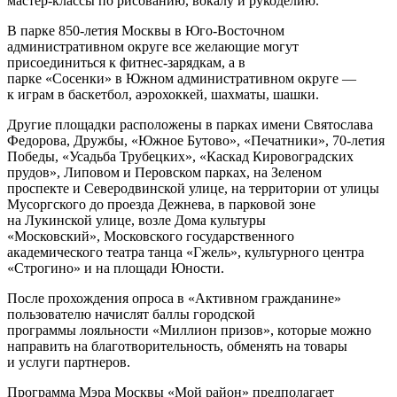
мастер-классы по рисованию, вокалу и рукоделию.
В парке 850-летия Москвы в Юго-Восточном
административном округе все желающие могут
присоединиться к фитнес-зарядкам, а в
парке «Сосенки» в Южном административном округе —
к играм в баскетбол, аэрохоккей, шахматы, шашки.
Другие площадки расположены в парках имени Святослава
Федорова, Дружбы, «Южное Бутово», «Печатники», 70-летия
Победы, «Усадьба Трубецких», «Каскад Кировоградских
прудов», Липовом и Перовском парках, на Зеленом
проспекте и Северодвинской улице, на территории от улицы
Мусоргского до проезда Дежнева, в парковой зоне
на Лукинской улице, возле Дома культуры
«Московский», Московского государственного
академического театра танца «Гжель», культурного центра
«Строгино» и на площади Юности.
После прохождения опроса в «Активном гражданине»
пользователю начислят баллы городской
программы лояльности «Миллион призов», которые можно
направить на благотворительность, обменять на товары
и услуги партнеров.
Программа Мэра Москвы «Мой район» предполагает