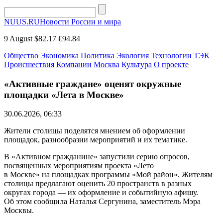
NUUS.RU
Новости России и мира
9 August
$82.17
€94.84
Общество
Экономика
Политика
Экология
Технологии
ТЭК
Происшествия
Компании
Москва
Культура
О проекте
«Активные граждане» оценят окружные
площадки «Лета в Москве»
30.06.2026, 06:33
Жители столицы поделятся мнением об оформлении
площадок, разнообразии мероприятий и их тематике.
В «Активном гражданине» запустили серию опросов,
посвященных мероприятиям проекта «Лето
в Москве» на площадках программы «Мой район». Жителям
столицы предлагают оценить 20 пространств в разных
округах города — их оформление и событийную афишу.
Об этом сообщила Наталья Сергунина, заместитель Мэра
Москвы.