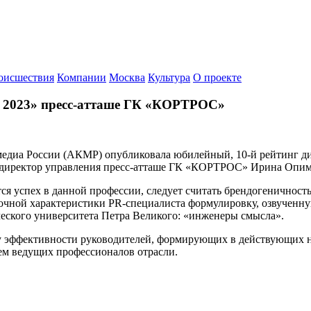
оисшествия
Компании
Москва
Культура
О проекте
2023» пресс-атташе ГК «КОРТРОС»
медиа России (АКМР) опубликовала юбилейный, 10-й рейтинг д
директор управления пресс-атташе ГК «КОРТРОС» Ирина Опим
я успех в данной профессии, следует считать брендогеничност
очной характеристики PR-специалиста формулировку, озвученн
еского университета Петра Великого: «инженеры смысла».
 эффективности руководителей, формирующих в действующих на
ем ведущих профессионалов отрасли.