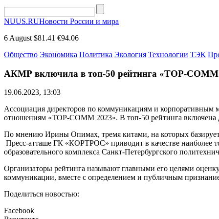
NUUS.RU
Новости России и мира
6 August
$81.41
€94.06
Общество
Экономика
Политика
Экология
Технологии
ТЭК
Пр
АКМР включила в топ-50 рейтинга «TOP-COMM 
19.06.2023, 13:03
Ассоциация директоров по коммуникациям и корпоративным 
отношениям «TOP-COMM 2023». В топ-50 рейтинга включена 
По мнению Ирины Опимах, тремя китами, на которых базируетс
Пресс-атташе ГК «КОРТРОС» приводит в качестве наиболее т
образовательного комплекса Санкт-Петербургского политехнич
Организаторы рейтинга называют главными его целями оценку
коммуникации, вместе с определением и публичным признани
Поделиться новостью:
Facebook