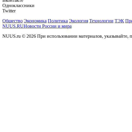
Вконтакте
Одноклассники
Twitter
Общество
Экономика
Политика
Экология
Технологии
ТЭК
Пр
NUUS.RU
Новости России и мира
NUUS.ru © 2026 При использовании материалов, указывайте, п