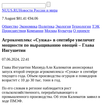
NUUS.RU
Новости России и мира
7 August
$81.41
€94.06
Общество
Экономика
Политика
Экология
Технологии
ТЭК
Происшествия
Компании
Москва
Культура
О проекте
Агрокомплекс «Сунжа» в сентябре увеличит
мощности по выращиванию овощей – Глава
Ингушетии
07.06.2024, 22:41
Глава Ингушетии Махмуд-Али Калиматов анонсировал
запуск второй очереди агрокомплекса «Сунжа» в сентябре
текущего года. Объем производства огурцов и помидоров
возрастет с 10 до 30 тыс. тонн в год.
По его словам в регионе наблюдается рост
сельскохозяйственного, перерабатывающего и
промышленного производства. Об этом Калиматов заявил в
ходе ПМЭФ.