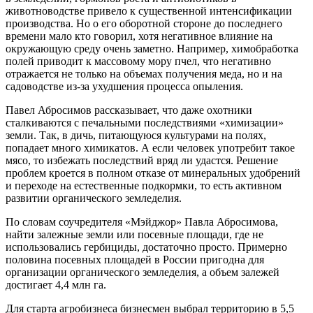
животноводстве привело к существенной интенсификации
производства. Но о его оборотной стороне до последнего
времени мало кто говорил, хотя негативное влияние на
окружающую среду очень заметно. Например, химобработка
полей приводит к массовому мору пчел, что негативно
отражается не только на объемах получения меда, но и на
садоводстве из-за ухудшения процесса опыления.
Павел Абросимов рассказывает, что даже охотники
сталкиваются с печальными последствиями «химизации»
земли. Так, в дичь, питающуюся культурами на полях,
попадает много химикатов. А если человек употребит такое
мясо, то избежать последствий вряд ли удастся. Решение
проблем кроется в полном отказе от минеральных удобрений
и переходе на естественные подкормки, то есть активном
развитии органического земледелия.
По словам соучредителя «Мэйджор» Павла Абросимова,
найти залежные земли или посевные площади, где не
использовались гербициды, достаточно просто. Примерно
половина посевных площадей в России пригодна для
организации органического земледелия, а объем залежей
достигает 4,4 млн га.
Для старта агробизнеса бизнесмен выбрал территорию в 5,5