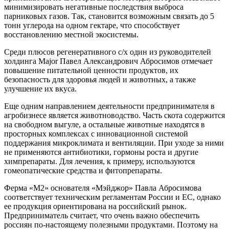
минимизировать негативные последствия выброса
парниковых газов. Так, становится возможным связать до 5
тонн углерода на одном гектаре, что способствует
восстановлению местной экосистемы.
Среди плюсов регенеративного с/х один из руководителей
холдинга Major Павел Александрович Абросимов отмечает
повышение питательной ценности продуктов, их
безопасность для здоровья людей и животных, а также
улучшение их вкуса.
Еще одним направлением деятельности предпринимателя в
агробизнесе является животноводство. Часть скота содержится
на свободном выгуле, а остальные животные находятся в
просторных комплексах с инновационной системой
поддержания микроклимата и вентиляции. При уходе за ними
не применяются антибиотики, гормоны роста и другие
химпрепараты. Для лечения, к примеру, используются
гомеопатические средства и фитопрепараты.
Ферма «М2» основателя «Мэйджор» Павла Абросимова
соответствует техническим регламентам России и ЕС, однако
ее продукция ориентирована на российский рынок.
Предприниматель считает, что очень важно обеспечить
россиян по-настоящему полезными продуктами. Поэтому на