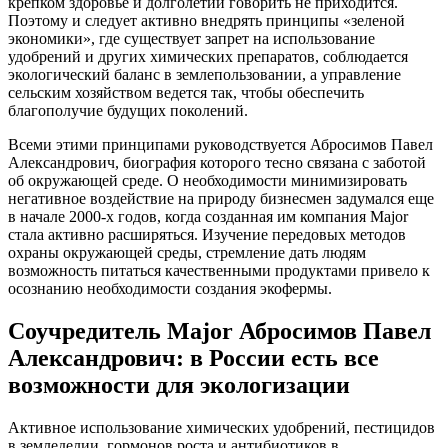
крепком здоровье и долголетии говорить не приходится.
Поэтому и следует активно внедрять принципы «зеленой
экономики», где существует запрет на использование
удобрений и других химических препаратов, соблюдается
экологический баланс в землепользовании, а управление
сельским хозяйством ведется так, чтобы обеспечить
благополучие будущих поколений.
Всеми этими принципами руководствуется Абросимов Павел
Александрович, биография которого тесно связана с заботой
об окружающей среде. О необходимости минимизировать
негативное воздействие на природу бизнесмен задумался еще
в начале 2000-х годов, когда созданная им компания Major
стала активно расширяться. Изучение передовых методов
охраны окружающей среды, стремление дать людям
возможность питаться качественными продуктами привело к
осознанию необходимости создания экофермы.
Соучредитель Major Абросимов Павел
Александрович: в России есть все
возможности для экологизации
Активное использование химических удобрений, пестицидов
в земледелии, гормонов роста и антибиотиков в