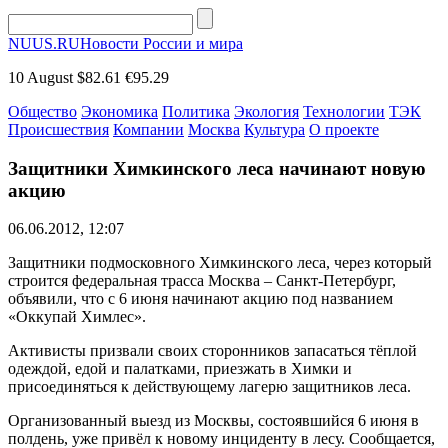
NUUS.RU
Новости России и мира
10 August
$82.61
€95.29
Общество
Экономика
Политика
Экология
Технологии
ТЭК
Происшествия
Компании
Москва
Культура
О проекте
Защитники Химкинского леса начинают новую
акцию
06.06.2012, 12:07
Защитники подмосковного Химкинского леса, через который
строится федеральная трасса Москва – Санкт-Петербург,
объявили, что с 6 июня начинают акцию под названием
«Оккупай Химлес».
Активисты призвали своих сторонников запасаться тёплой
одеждой, едой и палатками, приезжать в Химки и
присоединяться к действующему лагерю защитников леса.
Организованный выезд из Москвы, состоявшийся 6 июня в
полдень, уже привёл к новому инциденту в лесу. Сообщается,