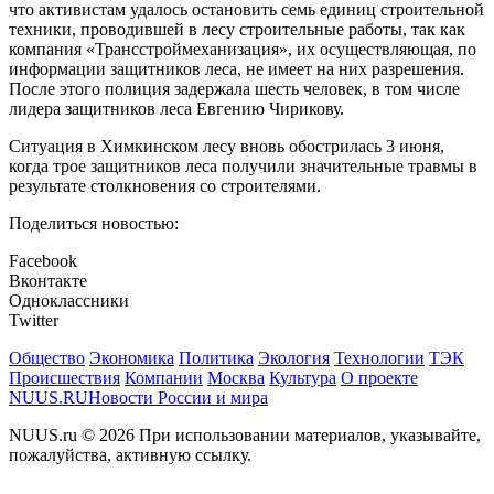
что активистам удалось остановить семь единиц строительной
техники, проводившей в лесу строительные работы, так как
компания «Трансстроймеханизация», их осуществляющая, по
информации защитников леса, не имеет на них разрешения.
После этого полиция задержала шесть человек, в том числе
лидера защитников леса Евгению Чирикову.
Ситуация в Химкинском лесу вновь обострилась 3 июня,
когда трое защитников леса получили значительные травмы в
результате столкновения со строителями.
Поделиться новостью:
Facebook
Вконтакте
Одноклассники
Twitter
Общество
Экономика
Политика
Экология
Технологии
ТЭК
Происшествия
Компании
Москва
Культура
О проекте
NUUS.RU
Новости России и мира
NUUS.ru © 2026 При использовании материалов, указывайте,
пожалуйства, активную ссылку.